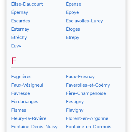
Élise-Daucourt
Épense
Épernay
Époye
Escardes
Esclavolles-Lurey
Esternay
Étoges
Étréchy
Étrepy
Euvy
F
Fagnières
Faux-Fresnay
Faux-Vésigneul
Faverolles-et-Coëmy
Favresse
Fère-Champenoise
Fèrebrianges
Festigny
Fismes
Flavigny
Fleury-la-Rivière
Florent-en-Argonne
Fontaine-Denis-Nuisy
Fontaine-en-Dormois