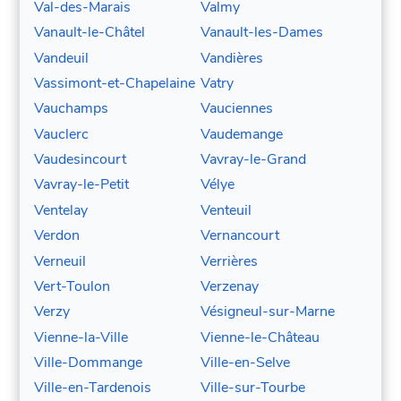
Val-des-Marais
Valmy
Vanault-le-Châtel
Vanault-les-Dames
Vandeuil
Vandières
Vassimont-et-Chapelaine
Vatry
Vauchamps
Vauciennes
Vauclerc
Vaudemange
Vaudesincourt
Vavray-le-Grand
Vavray-le-Petit
Vélye
Ventelay
Venteuil
Verdon
Vernancourt
Verneuil
Verrières
Vert-Toulon
Verzenay
Verzy
Vésigneul-sur-Marne
Vienne-la-Ville
Vienne-le-Château
Ville-Dommange
Ville-en-Selve
Ville-en-Tardenois
Ville-sur-Tourbe