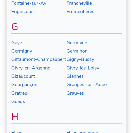
Fontaine-sur-Ay
Francheville
Frignicourt
Fromentières
G
Gaye
Germaine
Germigny
Germinon
Giffaumont-Champaubert
Gigny-Bussy
Givry-en-Argonne
Givry-lès-Loisy
Gizaucourt
Glannes
Gourgançon
Granges-sur-Aube
Gratreuil
Grauves
Gueux
H
Hans
Haussignémont