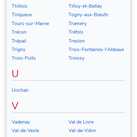
Thillois
Tilloy-et-Bellay
Tinqueux
Togny-aux-Bœufs
Tours-sur-Marne
Tramery
Trécon
Tréfols
Trépail
Treslon
Trigny
Trois-Fontaines-l'Abbaye
Trois-Puits
Troissy
U
Unchair
V
Vadenay
Val de Livre
Val-de-Vesle
Val-de-Vière