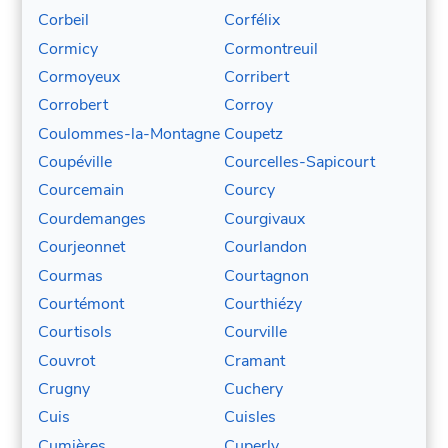
Corbeil
Corfélix
Cormicy
Cormontreuil
Cormoyeux
Corribert
Corrobert
Corroy
Coulommes-la-Montagne
Coupetz
Coupéville
Courcelles-Sapicourt
Courcemain
Courcy
Courdemanges
Courgivaux
Courjeonnet
Courlandon
Courmas
Courtagnon
Courtémont
Courthiézy
Courtisols
Courville
Couvrot
Cramant
Crugny
Cuchery
Cuis
Cuisles
Cumières
Cuperly