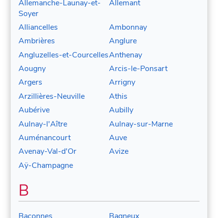
Allemanche-Launay-et-
Allemant
Soyer
Alliancelles
Ambonnay
Ambrières
Anglure
Angluzelles-et-Courcelles
Anthenay
Aougny
Arcis-le-Ponsart
Argers
Arrigny
Arzillières-Neuville
Athis
Aubérive
Aubilly
Aulnay-l'Aître
Aulnay-sur-Marne
Auménancourt
Auve
Avenay-Val-d'Or
Avize
Aÿ-Champagne
B
Baconnes
Bagneux