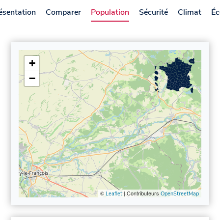
ésentation
Comparer
Population
Sécurité
Climat
Éc
+
−
©
| Contributeurs
Leaflet
OpenStreetMap