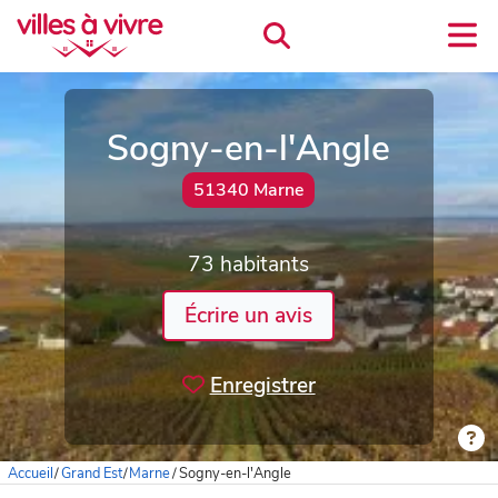
Sogny-en-l'Angle
51340 Marne
73 habitants
Écrire un avis
Enregistrer
Accueil
/
Grand Est
/
Marne
/
Sogny-en-l'Angle