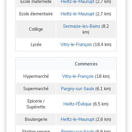
Ecole maternelle
Heiltz-le-Maurupt
(2,7 km)
Ecole élementaire
Heiltz-le-Maurupt
(2,7 km)
Sermaize-les-Bains
(8,2
Collège
km)
Lycée
Vitry-le-François
(18,4 km)
Commerces
Hypermarché
Vitry-le-François
(18 km)
Supermarché
Pargny-sur-Saulx
(6,1 km)
Epicerie /
Heiltz-l'Évêque
(6,5 km)
Supérette
Boulangerie
Heiltz-le-Maurupt
(2,6 km)
Station service
Pargny-sur-Saulx
(5,9 km)