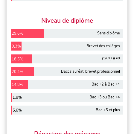
Niveau de diplôme
Sans diplôme
29,6%
Brevet des collèges
9,3%
CAP / BEP
18,5%
Baccalauréat, brevet professionnel
20,4%
Bac +2 à Bac +4
14,8%
Bac +3 ou Bac +4
1,8%
Bac +5 et plus
5,6%
Répartion des ménages