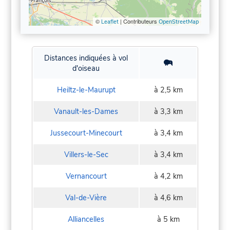
©
| Contributeurs
Leaflet
OpenStreetMap
Distances indiquées à vol
d'oiseau
Heiltz-le-Maurupt
à 2,5 km
Vanault-les-Dames
à 3,3 km
Jussecourt-Minecourt
à 3,4 km
Villers-le-Sec
à 3,4 km
Vernancourt
à 4,2 km
Val-de-Vière
à 4,6 km
Alliancelles
à 5 km