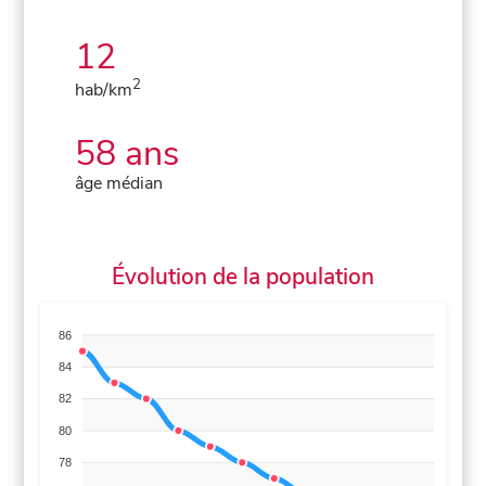
12
2
hab/km
58 ans
âge médian
Évolution de la population
86
84
82
80
78