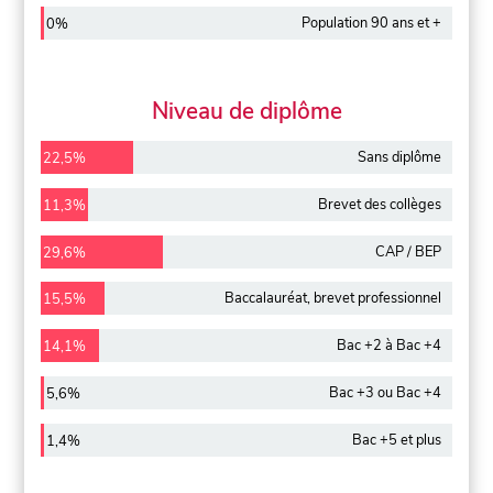
Population 90 ans et +
0%
Niveau de diplôme
Sans diplôme
22,5%
Brevet des collèges
11,3%
CAP / BEP
29,6%
Baccalauréat, brevet professionnel
15,5%
Bac +2 à Bac +4
14,1%
Bac +3 ou Bac +4
5,6%
Bac +5 et plus
1,4%