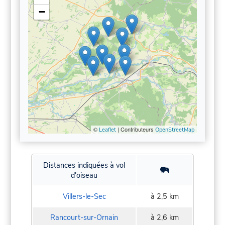
−
©
| Contributeurs
Leaflet
OpenStreetMap
Distances indiquées à vol
d'oiseau
Villers-le-Sec
à 2,5 km
Rancourt-sur-Ornain
à 2,6 km