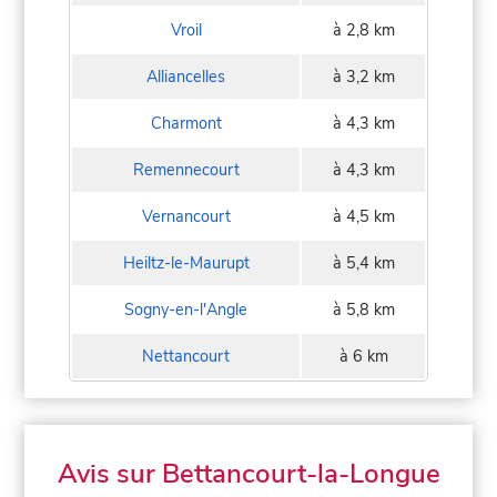
Vroil
à 2,8 km
Alliancelles
à 3,2 km
Charmont
à 4,3 km
Remennecourt
à 4,3 km
Vernancourt
à 4,5 km
Heiltz-le-Maurupt
à 5,4 km
Sogny-en-l'Angle
à 5,8 km
Nettancourt
à 6 km
Avis sur Bettancourt-la-Longue