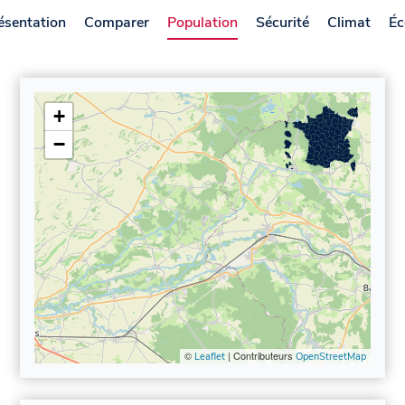
ésentation
Comparer
Population
Sécurité
Climat
Éc
+
−
©
| Contributeurs
Leaflet
OpenStreetMap