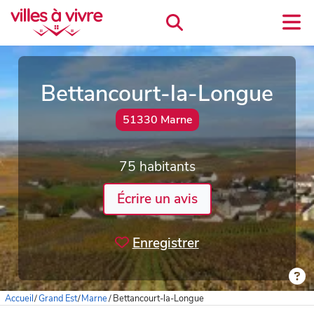
Bettancourt-la-Longue
51330 Marne
75 habitants
Écrire un avis
Enregistrer
Accueil
/
Grand Est
/
Marne
/
Bettancourt-la-Longue