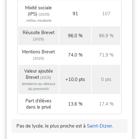
Mixité sociale
91
107
(IPS)
(2025)
milieu modeste
Réussite Brevet
96,0 %
86,9 %
(2025)
Mentions Brevet
74,0 %
71,9 %
(2025)
Valeur ajoutée
Brevet
(2025)
+10,0 pts
0 pts
tendance au-dessus
du pronostic
Part d'élèves
13,6 %
17,4 %
dans le privé
Pas de lycée, le plus proche est à
Saint-Dizier
.