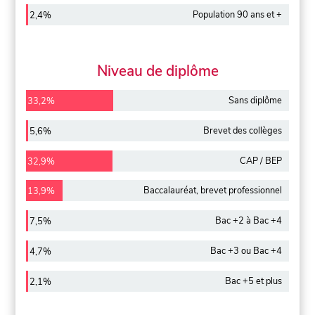
Population 90 ans et +
2,4%
Niveau de diplôme
Sans diplôme
33,2%
Brevet des collèges
5,6%
CAP / BEP
32,9%
Baccalauréat, brevet professionnel
13,9%
Bac +2 à Bac +4
7,5%
Bac +3 ou Bac +4
4,7%
Bac +5 et plus
2,1%