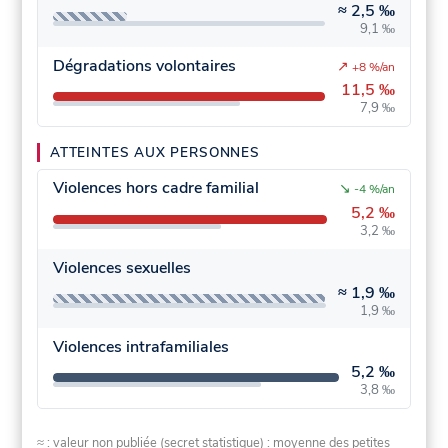
≈
2,5 ‰
9,1 ‰
Dégradations volontaires
↗
+8 %/an
11,5 ‰
7,9 ‰
ATTEINTES AUX PERSONNES
Violences hors cadre familial
↘
-4 %/an
5,2 ‰
3,2 ‰
Violences sexuelles
≈
1,9 ‰
1,9 ‰
Violences intrafamiliales
5,2 ‰
3,8 ‰
≈ : valeur non publiée (secret statistique) : moyenne des petites