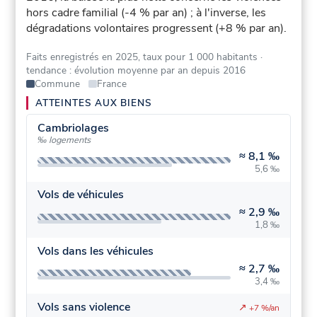
hors cadre familial (-4 % par an) ; à l'inverse, les
dégradations volontaires progressent (+8 % par an).
Faits enregistrés en 2025, taux pour 1 000 habitants
·
tendance : évolution moyenne par an depuis 2016
Commune
France
ATTEINTES AUX BIENS
Cambriolages
‰ logements
≈
8,1 ‰
5,6 ‰
Vols de véhicules
≈
2,9 ‰
1,8 ‰
Vols dans les véhicules
≈
2,7 ‰
3,4 ‰
Vols sans violence
↗
+7 %/an