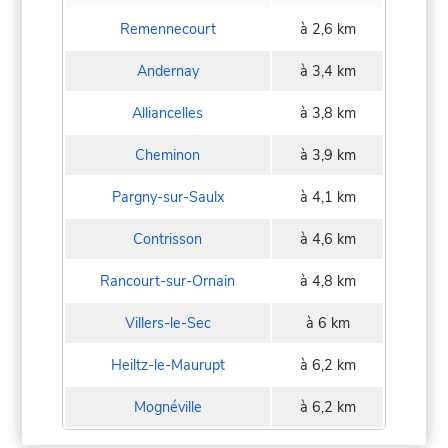
Remennecourt
à 2,6 km
Andernay
à 3,4 km
Alliancelles
à 3,8 km
Cheminon
à 3,9 km
Pargny-sur-Saulx
à 4,1 km
Contrisson
à 4,6 km
Rancourt-sur-Ornain
à 4,8 km
Villers-le-Sec
à 6 km
Heiltz-le-Maurupt
à 6,2 km
Mognéville
à 6,2 km