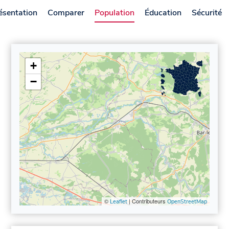
ésentation
Comparer
Population
Éducation
Sécurité
+
−
©
| Contributeurs
Leaflet
OpenStreetMap