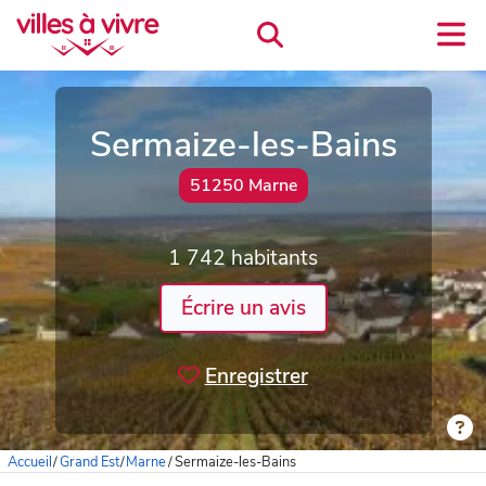
Sermaize-les-Bains
51250 Marne
1 742 habitants
Écrire un avis
Enregistrer
Accueil
/
Grand Est
/
Marne
/
Sermaize-les-Bains