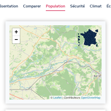
ésentation
Comparer
Population
Sécurité
Climat
Éc
+
−
©
| Contributeurs
Leaflet
OpenStreetMap