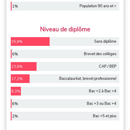
Population 90 ans et +
1%
Niveau de diplôme
Sans diplôme
35,8%
Brevet des collèges
6%
CAP / BEP
23,8%
Baccalauréat, brevet professionnel
17,2%
Bac +2 à Bac +4
9,3%
Bac +3 ou Bac +4
6%
Bac +5 et plus
2%