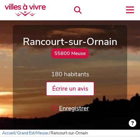
Rancourt-sur-Ornain
55800 Meuse
180 habitants
Écrire un avis
Enregistrer
Accueil
/
Grand Est
/
Meuse
/
Rancourt-sur-Ornain