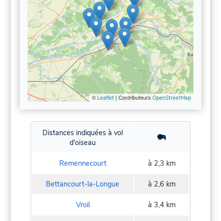
©
| Contributeurs
Leaflet
OpenStreetMap
Distances indiquées à vol
d'oiseau
Remennecourt
à 2,3 km
Bettancourt-la-Longue
à 2,6 km
Vroil
à 3,4 km