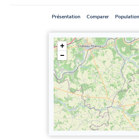
Présentation
Comparer
Populatio
+
−