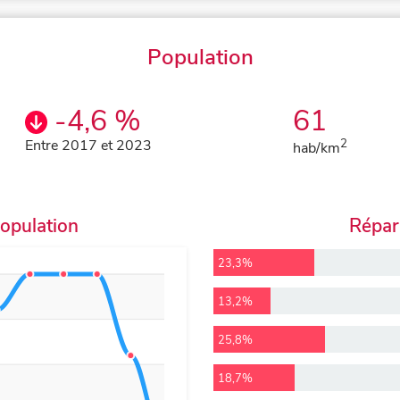
Population
-4,6 %
61
Entre 2017 et 2023
2
hab/km
population
Répart
23,3%
13,2%
25,8%
18,7%