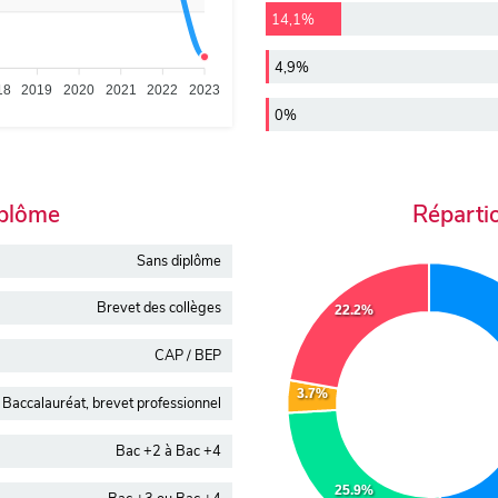
14,1%
4,9%
18
2019
2020
2021
2022
2023
0%
iplôme
Réparti
Sans diplôme
Brevet des collèges
22.2%
CAP / BEP
3.7%
Baccalauréat, brevet professionnel
Bac +2 à Bac +4
25.9%