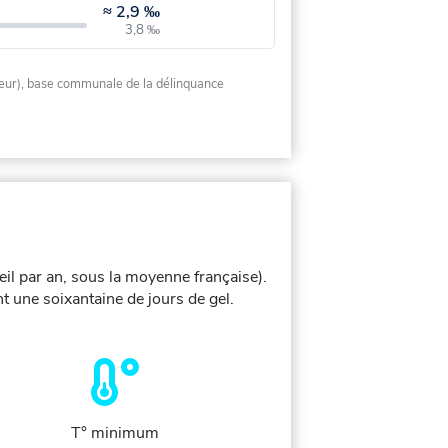
≈
2,9 ‰
3,8 ‰
rieur), base communale de la délinquance
eil par an, sous la moyenne française).
t une soixantaine de jours de gel.
T° minimum