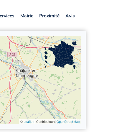
ervices
Mairie
Proximité
Avis
©
| Contributeurs
Leaflet
OpenStreetMap