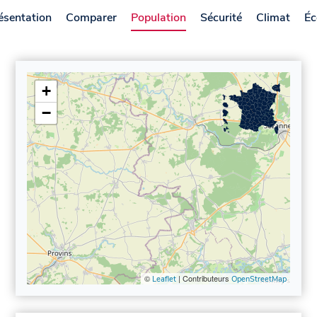
ésentation
Comparer
Population
Sécurité
Climat
Éc
+
−
©
| Contributeurs
Leaflet
OpenStreetMap