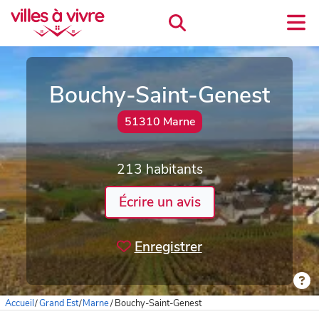
Bouchy-Saint-Genest
51310 Marne
213 habitants
Écrire un avis
Enregistrer
Accueil
/
Grand Est
/
Marne
/
Bouchy-Saint-Genest