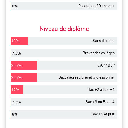
Population 90 ans et +
0%
Niveau de diplôme
Sans diplôme
16%
Brevet des collèges
7,3%
CAP / BEP
24,7%
Baccalauréat, brevet professionnel
24,7%
Bac +2 à Bac +4
12%
Bac +3 ou Bac +4
7,3%
Bac +5 et plus
8%