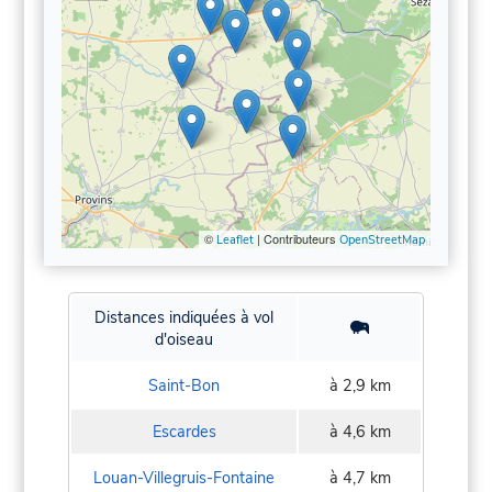
©
| Contributeurs
Leaflet
OpenStreetMap
Distances indiquées à vol
d'oiseau
Saint-Bon
à 2,9 km
Escardes
à 4,6 km
Louan-Villegruis-Fontaine
à 4,7 km