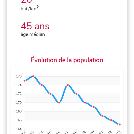
2
hab/km
45 ans
âge médian
Évolution de la population
176
174
172
170
168
166
164