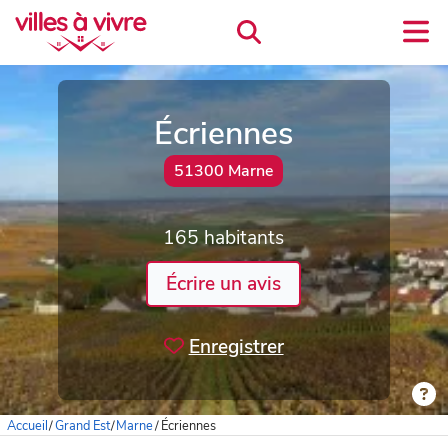
Écriennes
51300 Marne
165 habitants
Écrire un avis
Enregistrer
Accueil
/
Grand Est
/
Marne
/
Écriennes