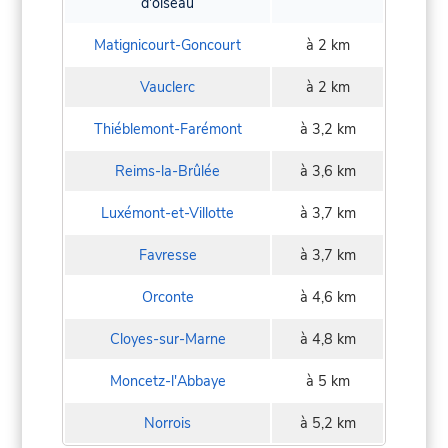
d'oiseau
Matignicourt-Goncourt
à 2 km
Vauclerc
à 2 km
Thiéblemont-Farémont
à 3,2 km
Reims-la-Brûlée
à 3,6 km
Luxémont-et-Villotte
à 3,7 km
Favresse
à 3,7 km
Orconte
à 4,6 km
Cloyes-sur-Marne
à 4,8 km
Moncetz-l'Abbaye
à 5 km
Norrois
à 5,2 km