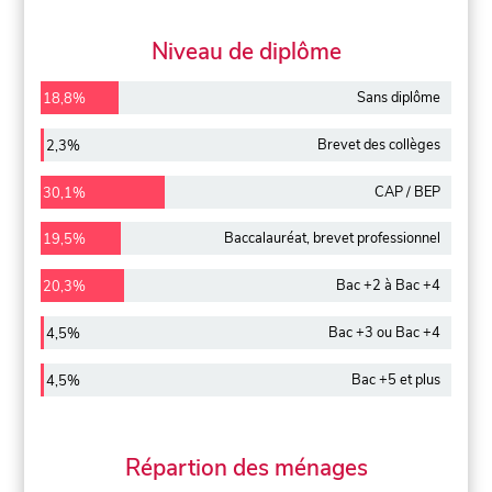
Niveau de diplôme
Sans diplôme
18,8%
Brevet des collèges
2,3%
CAP / BEP
30,1%
Baccalauréat, brevet professionnel
19,5%
Bac +2 à Bac +4
20,3%
Bac +3 ou Bac +4
4,5%
Bac +5 et plus
4,5%
Répartion des ménages