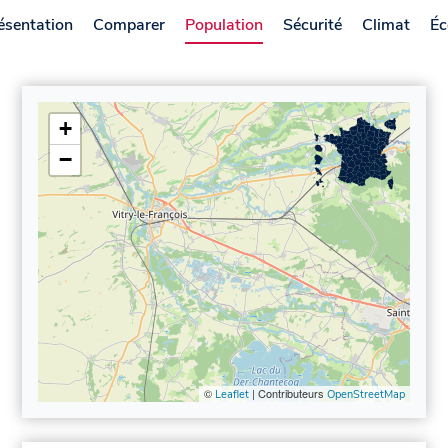
ésentation
Comparer
Population
Sécurité
Climat
Éc
+
−
©
| Contributeurs
Leaflet
OpenStreetMap