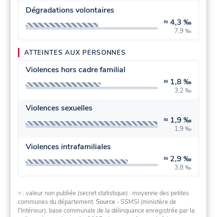
Dégradations volontaires
≈
4,3 ‰
7,9 ‰
ATTEINTES AUX PERSONNES
Violences hors cadre familial
≈
1,8 ‰
3,2 ‰
Violences sexuelles
≈
1,9 ‰
1,9 ‰
Violences intrafamiliales
≈
2,9 ‰
3,8 ‰
≈ : valeur non publiée (secret statistique) : moyenne des petites
communes du département.
Source
- SSMSI (ministère de
l'Intérieur), base communale de la délinquance enregistrée par la