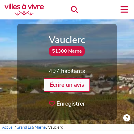
Vauclerc
51300 Marne
497 habitants
Écrire un avis
Enregistrer
Accueil
/
Grand Est
/
Marne
/
Vauclerc