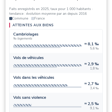
Faits enregistrés en 2025, taux pour 1 000 habitants
·
tendance : évolution moyenne par an depuis 2016
Commune
France
ATTEINTES AUX BIENS
Cambriolages
‰ logements
≈
8,1 ‰
5,6 ‰
Vols de véhicules
≈
2,9 ‰
1,8 ‰
Vols dans les véhicules
≈
2,7 ‰
3,4 ‰
Vols sans violence
≈
2,5 ‰
9,1 ‰