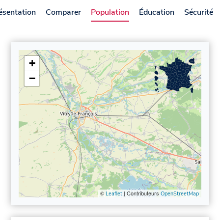
ésentation
Comparer
Population
Éducation
Sécurité
+
−
©
| Contributeurs
Leaflet
OpenStreetMap