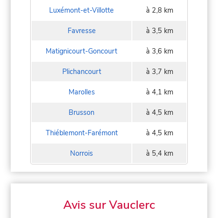
Luxémont-et-Villotte
à 2,8 km
Favresse
à 3,5 km
Matignicourt-Goncourt
à 3,6 km
Plichancourt
à 3,7 km
Marolles
à 4,1 km
Brusson
à 4,5 km
Thiéblemont-Farémont
à 4,5 km
Norrois
à 5,4 km
Avis sur Vauclerc