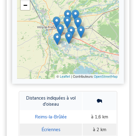
−
©
| Contributeurs
Leaflet
OpenStreetMap
Distances indiquées à vol
d'oiseau
Reims-la-Brûlée
à 1,6 km
Écriennes
à 2 km