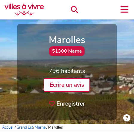
Marolles
51300 Marne
796 habitants
Écrire un avis
Enregistrer
Accueil
/
Grand Est
/
Marne
/
Marolles