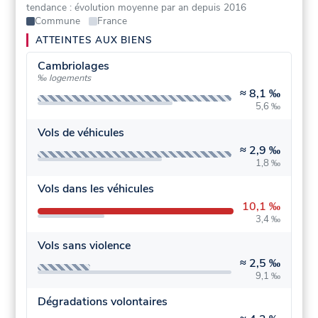
tendance : évolution moyenne par an depuis 2016
Commune
France
ATTEINTES AUX BIENS
Cambriolages
‰ logements
≈
8,1 ‰
5,6 ‰
Vols de véhicules
≈
2,9 ‰
1,8 ‰
Vols dans les véhicules
10,1 ‰
3,4 ‰
Vols sans violence
≈
2,5 ‰
9,1 ‰
Dégradations volontaires