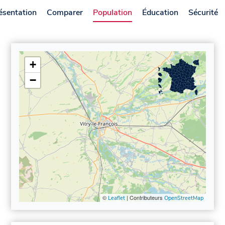
ésentation
Comparer
Population
Éducation
Sécurité
+
−
©
| Contributeurs
Leaflet
OpenStreetMap