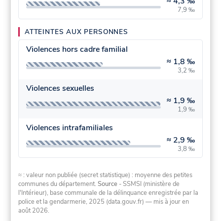
≈
4,3 ‰
7,9 ‰
ATTEINTES AUX PERSONNES
Violences hors cadre familial
≈
1,8 ‰
3,2 ‰
Violences sexuelles
≈
1,9 ‰
1,9 ‰
Violences intrafamiliales
≈
2,9 ‰
3,8 ‰
≈ : valeur non publiée (secret statistique) : moyenne des petites
communes du département.
Source
- SSMSI (ministère de
l'Intérieur), base communale de la délinquance enregistrée par la
police et la gendarmerie, 2025 (data.gouv.fr)
— mis à jour en
août 2026
.