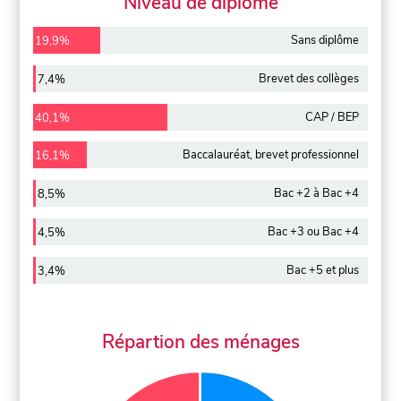
Niveau de diplôme
Sans diplôme
19,9%
Brevet des collèges
7,4%
CAP / BEP
40,1%
Baccalauréat, brevet professionnel
16,1%
Bac +2 à Bac +4
8,5%
Bac +3 ou Bac +4
4,5%
Bac +5 et plus
3,4%
Répartion des ménages