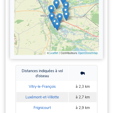
©
| Contributeurs
Leaflet
OpenStreetMap
Distances indiquées à vol
d'oiseau
Vitry-le-François
à 2,3 km
Luxémont-et-Villotte
à 2,7 km
Frignicourt
à 2,9 km