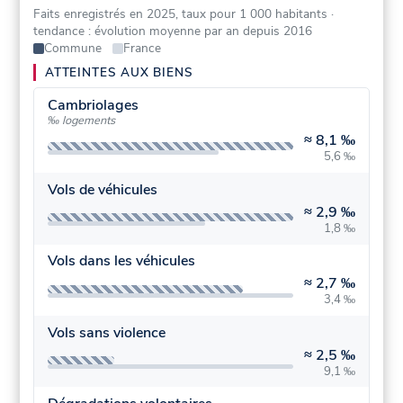
Faits enregistrés en 2025, taux pour 1 000 habitants
·
tendance : évolution moyenne par an depuis 2016
Commune
France
ATTEINTES AUX BIENS
Cambriolages
‰ logements
≈
8,1 ‰
5,6 ‰
Vols de véhicules
≈
2,9 ‰
1,8 ‰
Vols dans les véhicules
≈
2,7 ‰
3,4 ‰
Vols sans violence
≈
2,5 ‰
9,1 ‰