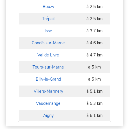
Bouzy
à 2,5 km
Trépail
à 2,5 km
Isse
à 3,7 km
Condé-sur-Marne
à 4,6 km
Val de Livre
à 4,7 km
Tours-sur-Marne
à 5 km
Billy-le-Grand
à 5 km
Villers-Marmery
à 5,1 km
Vaudemange
à 5,3 km
Aigny
à 6,1 km