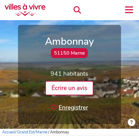
Ambonnay
51150 Marne
941 habitants
Écrire un avis
Enregistrer
Accueil
/
Grand Est
/
Marne
/
Ambonnay