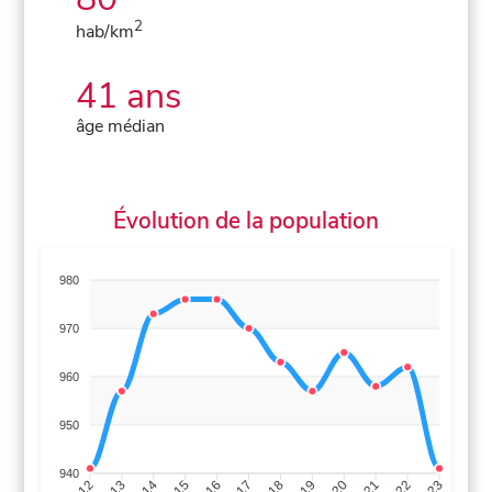
2
hab/km
41 ans
âge médian
Évolution de la population
980
970
960
950
940