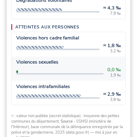
Dégradations volontaires
≈
4,3 ‰
7,9 ‰
ATTEINTES AUX PERSONNES
Violences hors cadre familial
≈
1,8 ‰
3,2 ‰
Violences sexuelles
0,0 ‰
1,9 ‰
Violences intrafamiliales
≈
2,9 ‰
3,8 ‰
≈ : valeur non publiée (secret statistique) : moyenne des petites
communes du département.
Source
- SSMSI (ministère de
l'Intérieur), base communale de la délinquance enregistrée par la
police et la gendarmerie, 2025 (data.gouv.fr)
— mis à jour en