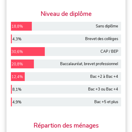
Niveau de diplôme
Sans diplôme
18,8%
Brevet des collèges
4,3%
CAP / BEP
30,6%
Baccalauréat, brevet professionnel
20,8%
Bac +2 à Bac +4
12,4%
Bac +3 ou Bac +4
8,1%
Bac +5 et plus
4,9%
Répartion des ménages