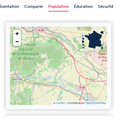
ésentation
Comparer
Population
Éducation
Sécurité
+
−
©
| Contributeurs
Leaflet
OpenStreetMap