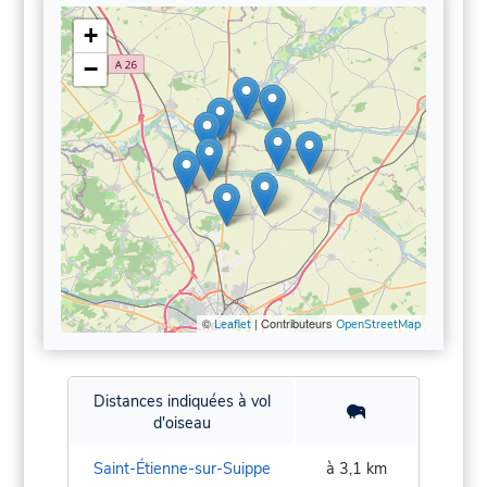
+
−
©
| Contributeurs
Leaflet
OpenStreetMap
Distances indiquées à vol
d'oiseau
Saint-Étienne-sur-Suippe
à 3,1 km