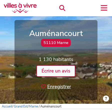
Auménancourt
51110 Marne
1 130 habitants
Écrire un avis
Enregistrer
Accueil
/
Grand Est
/
Marne
/
Auménancourt