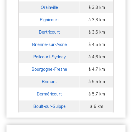
Orainville
à 3,3 km
Pignicourt
à 3,3 km
Bertricourt
à 3,6 km
Brienne-sur-Aisne
à 4,5 km
Poilcourt-Sydney
à 4,6 km
Bourgogne-Fresne
à 4,7 km
Brimont
à 5,5 km
Berméricourt
à 5,7 km
Boult-sur-Suippe
à 6 km