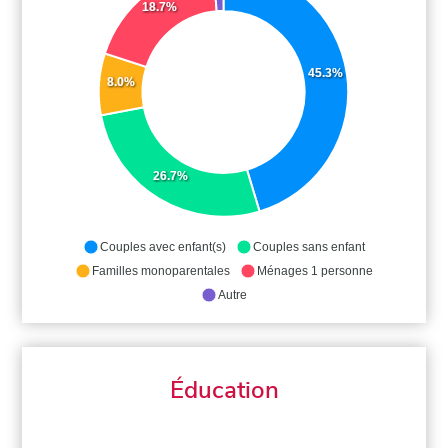
18.7%
45.3%
8.0%
26.7%
Couples avec enfant(s)
Couples sans enfant
Familles monoparentales
Ménages 1 personne
Autre
Éducation