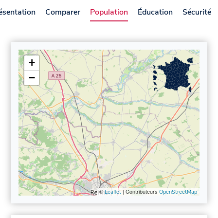
ésentation
Comparer
Population
Éducation
Sécurité
+
−
©
| Contributeurs
Leaflet
OpenStreetMap