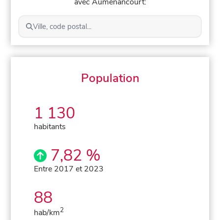
avec Auménancourt:
Ville, code postal...
Population
1 130
habitants
7,82 %
Entre 2017 et 2023
88
2
hab/km