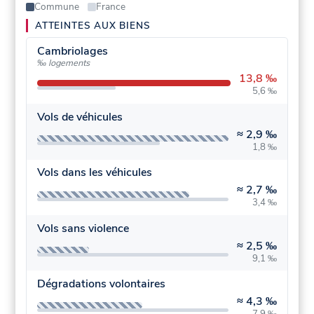
Commune
France
ATTEINTES AUX BIENS
Cambriolages
‰ logements
13,8 ‰
5,6 ‰
Vols de véhicules
≈
2,9 ‰
1,8 ‰
Vols dans les véhicules
≈
2,7 ‰
3,4 ‰
Vols sans violence
≈
2,5 ‰
9,1 ‰
Dégradations volontaires
≈
4,3 ‰
7,9 ‰