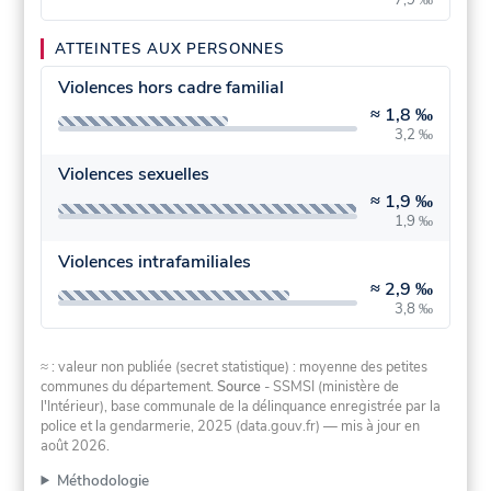
ATTEINTES AUX PERSONNES
Violences hors cadre familial
≈
1,8 ‰
3,2 ‰
Violences sexuelles
≈
1,9 ‰
1,9 ‰
Violences intrafamiliales
≈
2,9 ‰
3,8 ‰
≈ : valeur non publiée (secret statistique) : moyenne des petites
communes du département.
Source
- SSMSI (ministère de
l'Intérieur), base communale de la délinquance enregistrée par la
police et la gendarmerie, 2025 (data.gouv.fr)
— mis à jour en
août 2026
.
Méthodologie