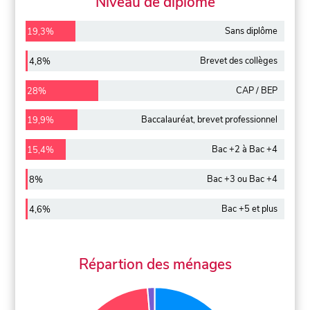
Niveau de diplôme
Sans diplôme
19,3%
Brevet des collèges
4,8%
CAP / BEP
28%
Baccalauréat, brevet professionnel
19,9%
Bac +2 à Bac +4
15,4%
Bac +3 ou Bac +4
8%
Bac +5 et plus
4,6%
Répartion des ménages