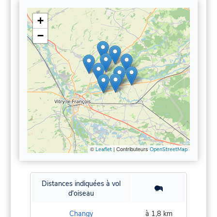
+
−
©
| Contributeurs
Leaflet
OpenStreetMap
Distances indiquées à vol
d'oiseau
Changy
à 1,8 km