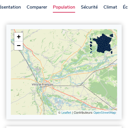
ésentation
Comparer
Population
Sécurité
Climat
Éc
+
−
©
| Contributeurs
Leaflet
OpenStreetMap