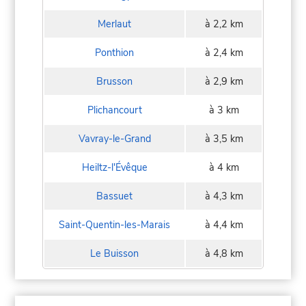
Merlaut
à 2,2 km
Ponthion
à 2,4 km
Brusson
à 2,9 km
Plichancourt
à 3 km
Vavray-le-Grand
à 3,5 km
Heiltz-l'Évêque
à 4 km
Bassuet
à 4,3 km
Saint-Quentin-les-Marais
à 4,4 km
Le Buisson
à 4,8 km