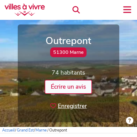
Outrepont
51300 Marne
74 habitants
Écrire un avis
Enregistrer
Accueil
/
Grand Est
/
Marne
/
Outrepont