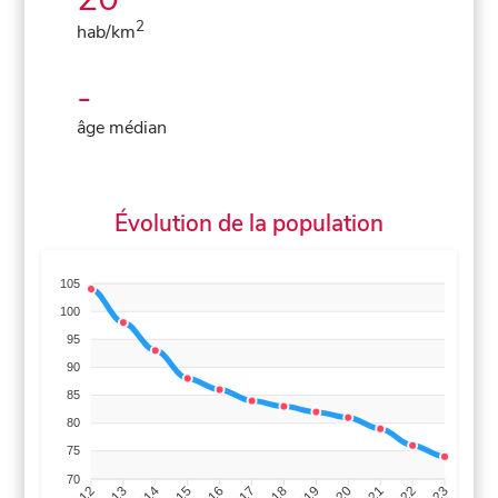
2
hab/km
-
âge médian
Évolution de la population
105
100
95
90
85
80
75
70