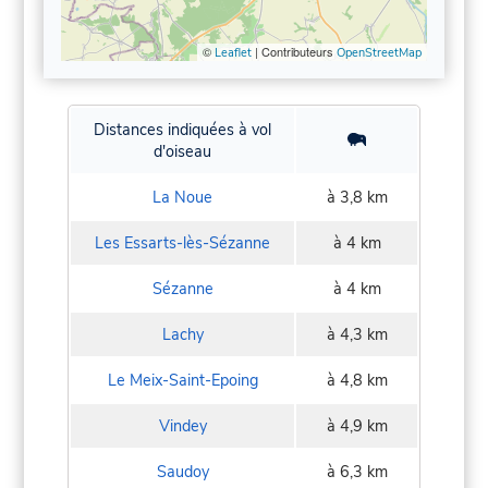
©
| Contributeurs
Leaflet
OpenStreetMap
Distances indiquées à vol
d'oiseau
La Noue
à 3,8 km
Les Essarts-lès-Sézanne
à 4 km
Sézanne
à 4 km
Lachy
à 4,3 km
Le Meix-Saint-Epoing
à 4,8 km
Vindey
à 4,9 km
Saudoy
à 6,3 km