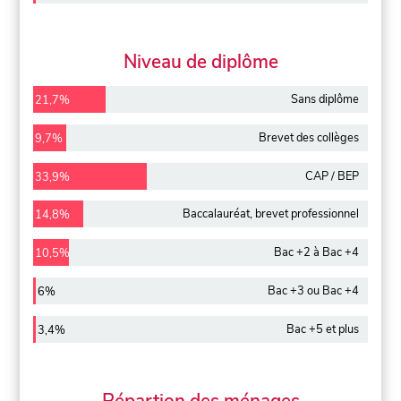
Niveau de diplôme
Sans diplôme
21,7%
Brevet des collèges
9,7%
CAP / BEP
33,9%
Baccalauréat, brevet professionnel
14,8%
Bac +2 à Bac +4
10,5%
Bac +3 ou Bac +4
6%
Bac +5 et plus
3,4%
Répartion des ménages