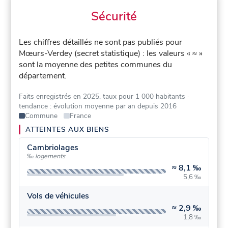
Sécurité
Les chiffres détaillés ne sont pas publiés pour
Mœurs-Verdey (secret statistique) : les valeurs « ≈ »
sont la moyenne des petites communes du
département.
Faits enregistrés en 2025, taux pour 1 000 habitants
·
tendance : évolution moyenne par an depuis 2016
Commune
France
ATTEINTES AUX BIENS
Cambriolages
‰ logements
≈
8,1 ‰
5,6 ‰
Vols de véhicules
≈
2,9 ‰
1,8 ‰