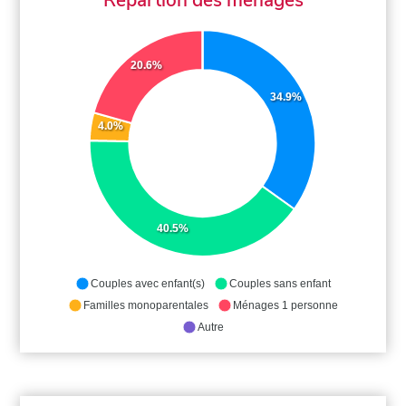
20.6%
34.9%
4.0%
40.5%
Couples avec enfant(s)
Couples sans enfant
Familles monoparentales
Ménages 1 personne
Autre