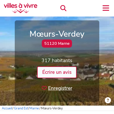
Mœurs-Verdey
51120 Marne
317 habitants
Écrire un avis
Enregistrer
Accueil
/
Grand Est
/
Marne
/
Mœurs-Verdey