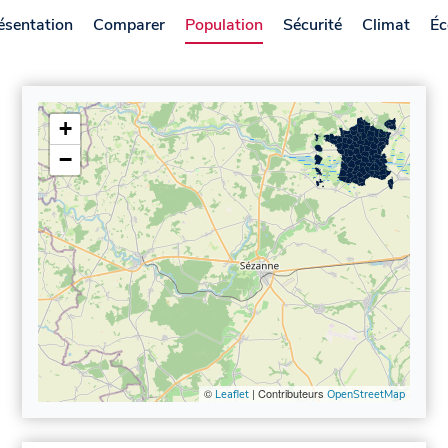
ésentation
Comparer
Population
Sécurité
Climat
Éc
+
−
©
| Contributeurs
Leaflet
OpenStreetMap