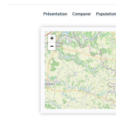
Présentation
Comparer
Populatio
+
−