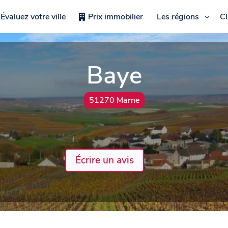
Évaluez votre ville
Prix immobilier
Les régions
C
Baye
51270 Marne
Écrire un avis