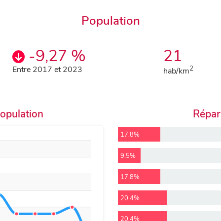
Population
-9,27 %
21
Entre 2017 et 2023
2
hab/km
population
Répart
17,8%
9,5%
17,8%
20,4%
20,4%