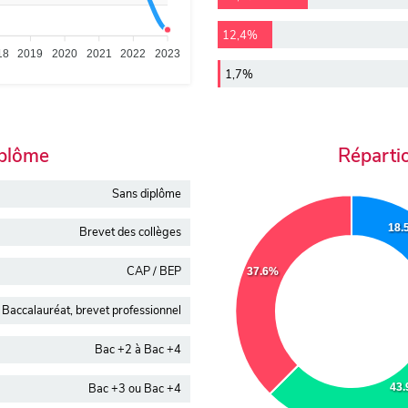
12,4%
18
2019
2020
2021
2022
2023
1,7%
iplôme
Réparti
Sans diplôme
18.
Brevet des collèges
CAP / BEP
37.6%
Baccalauréat, brevet professionnel
Bac +2 à Bac +4
Bac +3 ou Bac +4
43