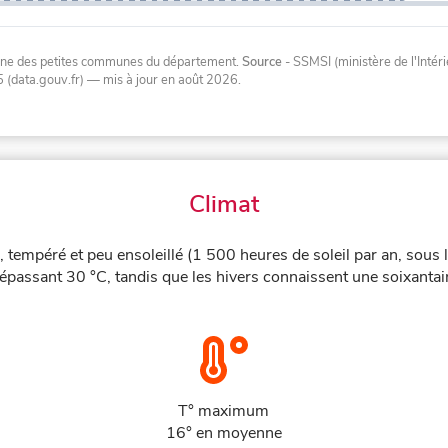
oyenne des petites communes du département.
Source
- SSMSI (ministère de l'Inté
 (data.gouv.fr)
— mis à jour en août 2026
.
Climat
, tempéré et peu ensoleillé (1 500 heures de soleil par an, sous 
épassant 30 °C, tandis que les hivers connaissent une soixantain
T° maximum
16° en moyenne