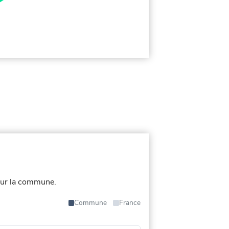
our la commune.
Commune
France