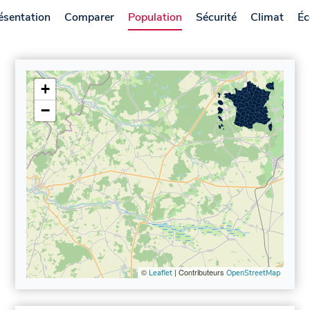
ésentation
Comparer
Population
Sécurité
Climat
Éc
+
−
©
| Contributeurs
Leaflet
OpenStreetMap