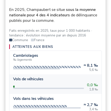
En 2025, Champaubert se situe
sous la moyenne
nationale pour 4 des 4 indicateurs
de délinquance
publiés pour la commune.
Faits enregistrés en 2025, taux pour 1 000 habitants
·
tendance : évolution moyenne par an depuis 2016
Commune
France
ATTEINTES AUX BIENS
Cambriolages
‰ logements
≈
8,1 ‰
5,6 ‰
Vols de véhicules
0,0 ‰
1,8 ‰
Vols dans les véhicules
≈
2,7 ‰
3,4 ‰