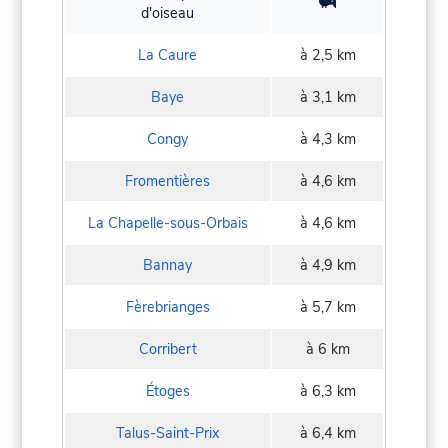
d'oiseau
La Caure
à 2,5 km
Baye
à 3,1 km
Congy
à 4,3 km
Fromentières
à 4,6 km
La Chapelle-sous-Orbais
à 4,6 km
Bannay
à 4,9 km
Fèrebrianges
à 5,7 km
Corribert
à 6 km
Étoges
à 6,3 km
Talus-Saint-Prix
à 6,4 km