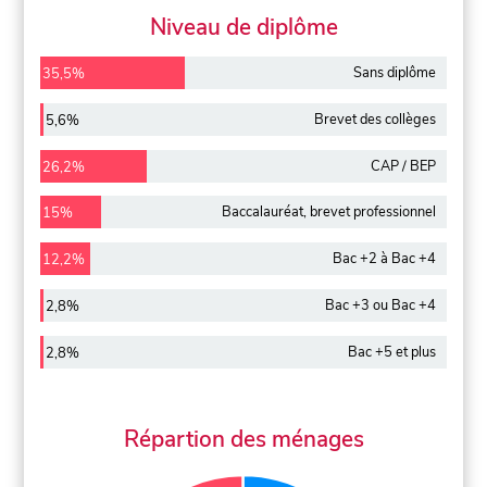
Niveau de diplôme
Sans diplôme
35,5%
Brevet des collèges
5,6%
CAP / BEP
26,2%
Baccalauréat, brevet professionnel
15%
Bac +2 à Bac +4
12,2%
Bac +3 ou Bac +4
2,8%
Bac +5 et plus
2,8%
Répartion des ménages