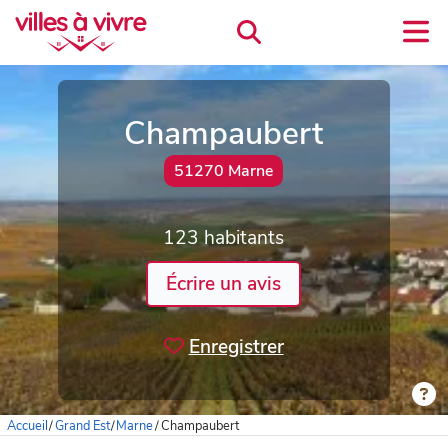
Champaubert
51270 Marne
123 habitants
Écrire un avis
Enregistrer
Accueil
/
Grand Est
/
Marne
/
Champaubert