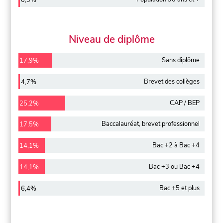
0,3%
Niveau de diplôme
Sans diplôme
17,9%
Brevet des collèges
4,7%
CAP / BEP
25,2%
Baccalauréat, brevet professionnel
17,5%
Bac +2 à Bac +4
14,1%
Bac +3 ou Bac +4
14,1%
Bac +5 et plus
6,4%