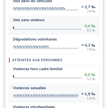
Vols dans les véhicules
≈
2,7 ‰
3,4 ‰
Vols sans violence
0,0 ‰
9,1 ‰
Dégradations volontaires
≈
4,3 ‰
7,9 ‰
ATTEINTES AUX PERSONNES
Violences hors cadre familial
0,0 ‰
3,2 ‰
Violences sexuelles
≈
1,9 ‰
1,9 ‰
Violences intrafamiliales