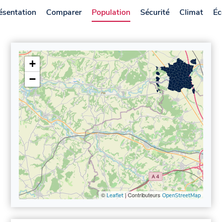
ésentation
Comparer
Population
Sécurité
Climat
Éc
+
−
©
| Contributeurs
Leaflet
OpenStreetMap