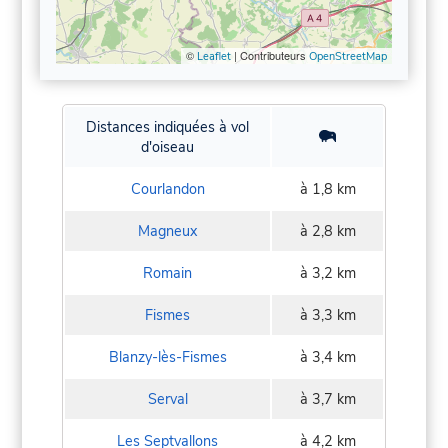
©
| Contributeurs
Leaflet
OpenStreetMap
Distances indiquées à vol
d'oiseau
Courlandon
à 1,8 km
Magneux
à 2,8 km
Romain
à 3,2 km
Fismes
à 3,3 km
Blanzy-lès-Fismes
à 3,4 km
Serval
à 3,7 km
Les Septvallons
à 4,2 km