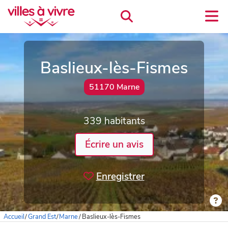
Baslieux-lès-Fismes
51170 Marne
339 habitants
Écrire un avis
Enregistrer
Accueil
/
Grand Est
/
Marne
/
Baslieux-lès-Fismes