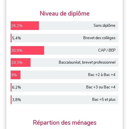
Niveau de diplôme
Sans diplôme
26,2%
Brevet des collèges
5,4%
CAP / BEP
30,9%
Baccalauréat, brevet professionnel
18,3%
Bac +2 à Bac +4
9%
Bac +3 ou Bac +4
6,2%
Bac +5 et plus
3,8%
Répartion des ménages