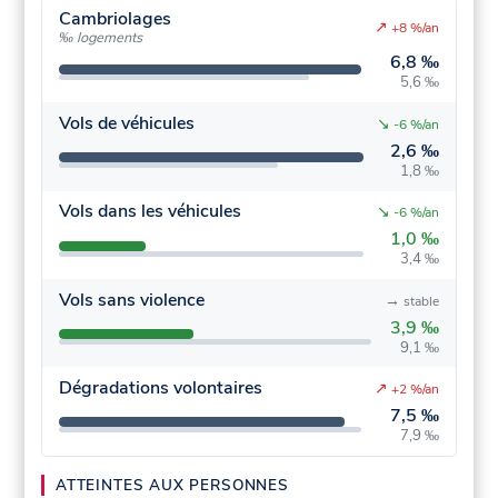
Cambriolages
↗
+8 %/an
‰ logements
6,8 ‰
5,6 ‰
Vols de véhicules
↘
-6 %/an
2,6 ‰
1,8 ‰
Vols dans les véhicules
↘
-6 %/an
1,0 ‰
3,4 ‰
Vols sans violence
→
stable
3,9 ‰
9,1 ‰
Dégradations volontaires
↗
+2 %/an
7,5 ‰
7,9 ‰
ATTEINTES AUX PERSONNES