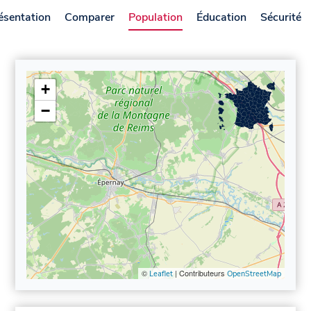
ésentation
Comparer
Population
Éducation
Sécurité
+
−
©
| Contributeurs
Leaflet
OpenStreetMap