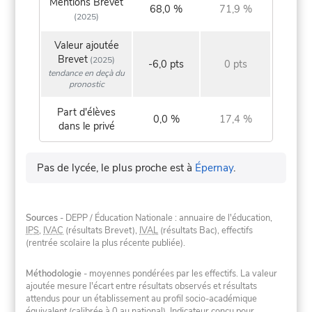
Mentions Brevet
68,0 %
71,9 %
(2025)
Valeur ajoutée
Brevet
(2025)
-6,0 pts
0 pts
tendance en deçà du
pronostic
Part d'élèves
0,0 %
17,4 %
dans le privé
Pas de lycée, le plus proche est à
Épernay
.
Sources
- DEPP / Éducation Nationale : annuaire de l'éducation,
IPS
,
IVAC
(résultats Brevet),
IVAL
(résultats Bac), effectifs
(rentrée scolaire la plus récente publiée).
Méthodologie
- moyennes pondérées par les effectifs. La valeur
ajoutée mesure l'écart entre résultats observés et résultats
attendus pour un établissement au profil socio-académique
équivalent (calibrée à 0 au national). Indicateur conçu pour