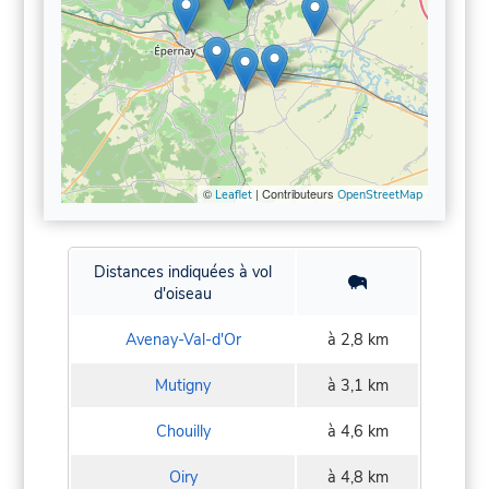
©
| Contributeurs
Leaflet
OpenStreetMap
Distances indiquées à vol
d'oiseau
Avenay-Val-d'Or
à 2,8 km
Mutigny
à 3,1 km
Chouilly
à 4,6 km
Oiry
à 4,8 km