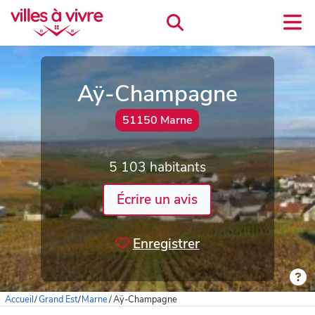
Aÿ-Champagne
51150 Marne
5 103 habitants
Écrire un avis
Enregistrer
Accueil
/
Grand Est
/
Marne
/
Aÿ-Champagne