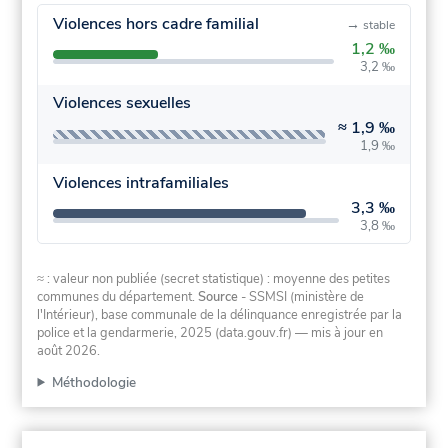
Violences hors cadre familial
→
stable
1,2 ‰
3,2 ‰
Violences sexuelles
≈
1,9 ‰
1,9 ‰
Violences intrafamiliales
3,3 ‰
3,8 ‰
≈ : valeur non publiée (secret statistique) : moyenne des petites
communes du département.
Source
- SSMSI (ministère de
l'Intérieur), base communale de la délinquance enregistrée par la
police et la gendarmerie, 2025 (data.gouv.fr)
— mis à jour en
août 2026
.
Méthodologie