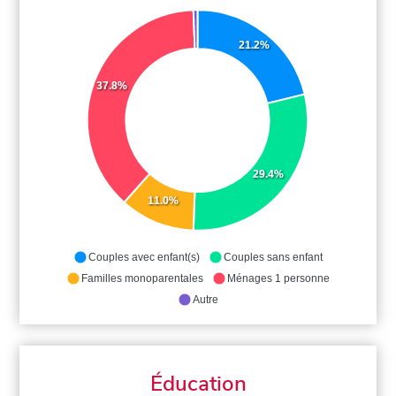
21.2%
37.8%
29.4%
11.0%
Couples avec enfant(s)
Couples sans enfant
Familles monoparentales
Ménages 1 personne
Autre
Éducation