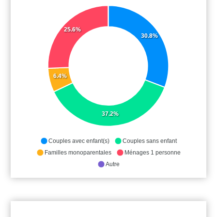
25.6%
30.8%
6.4%
37.2%
Couples avec enfant(s)
Couples sans enfant
Familles monoparentales
Ménages 1 personne
Autre