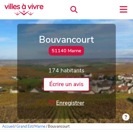
Bouvancourt
51140 Marne
174 habitants
Écrire un avis
Enregistrer
Accueil
/
Grand Est
/
Marne
/
Bouvancourt