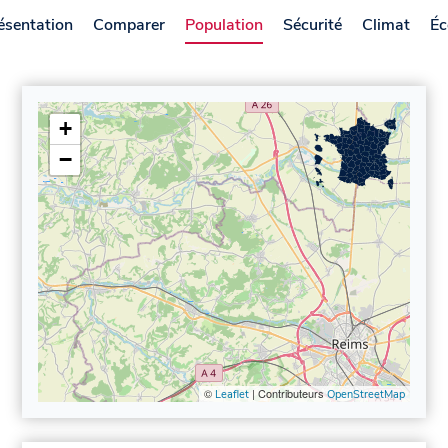
ésentation
Comparer
Population
Sécurité
Climat
Éc
+
−
©
| Contributeurs
Leaflet
OpenStreetMap