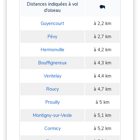
Distances indiquées à vol
d'oiseau
Guyencourt
à 2,2 km
Pévy
à 2,7 km
Hermonville
à 4,2 km
Bouffignereux
à 4,3 km
Ventelay
à 4,4 km
Roucy
à 4,7 km
Prouilly
à 5 km
Montigny-sur-Vesle
à 5,1 km
Cormicy
à 5,2 km