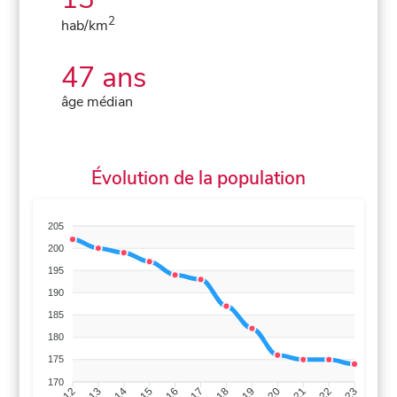
2
hab/km
47 ans
âge médian
Évolution de la population
205
200
195
190
185
180
175
170