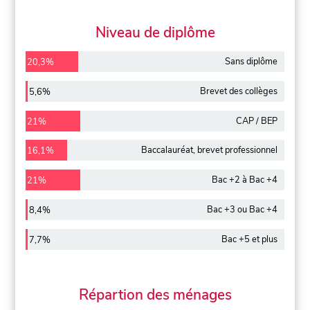
Niveau de diplôme
Sans diplôme
20,3%
Brevet des collèges
5,6%
CAP / BEP
21%
Baccalauréat, brevet professionnel
16,1%
Bac +2 à Bac +4
21%
Bac +3 ou Bac +4
8,4%
Bac +5 et plus
7,7%
Répartion des ménages