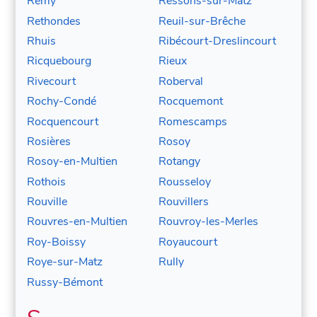
Remy
Ressons-sur-Matz
Rethondes
Reuil-sur-Brêche
Rhuis
Ribécourt-Dreslincourt
Ricquebourg
Rieux
Rivecourt
Roberval
Rochy-Condé
Rocquemont
Rocquencourt
Romescamps
Rosières
Rosoy
Rosoy-en-Multien
Rotangy
Rothois
Rousseloy
Rouville
Rouvillers
Rouvres-en-Multien
Rouvroy-les-Merles
Roy-Boissy
Royaucourt
Roye-sur-Matz
Rully
Russy-Bémont