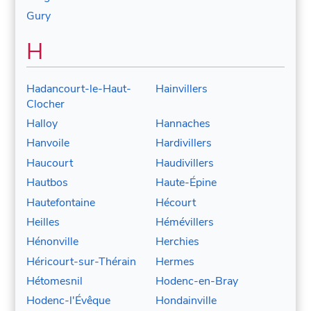
Gury
H
Hadancourt-le-Haut-
Hainvillers
Clocher
Halloy
Hannaches
Hanvoile
Hardivillers
Haucourt
Haudivillers
Hautbos
Haute-Épine
Hautefontaine
Hécourt
Heilles
Hémévillers
Hénonville
Herchies
Héricourt-sur-Thérain
Hermes
Hétomesnil
Hodenc-en-Bray
Hodenc-l'Évêque
Hondainville