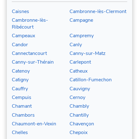
Caisnes
Cambronne-lès-Clermont
Cambronne-lès-
Campagne
Ribécourt
Campeaux
Campremy
Candor
Canly
Cannectancourt
Canny-sur-Matz
Canny-sur-Thérain
Carlepont
Catenoy
Catheux
Catigny
Catillon-Fumechon
Cauffry
Cauvigny
Cempuis
Cernoy
Chamant
Chambly
Chambors
Chantilly
Chaumont-en-Vexin
Chavençon
Chelles
Chepoix