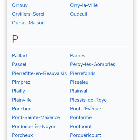
Orrouy
Orry-la-Ville
Orvillers-Sorel
Oudeuil
Oursel-Maison
P
Paillart
Parnes
Passel
Péroy-les-Gombries
Pierrefitte-en-Beauvaisis
Pierrefonds
Pimprez
Pisseleu
Plailly
Plainval
Plainville
Plessis-de-Roye
Ponchon
Pont-l'Évêque
Pont-Sainte-Maxence
Pontarmé
Pontoise-lès-Noyon
Pontpoint
Porcheux
Porquéricourt