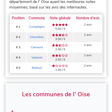
département de l' Oise ayant les meilleures notes
moyennes, basé sur les avis des internautes.
Position
Commune
Note globale
Nombre d'avis
2 avis
# 1
Compiègne
5.00 / 5
2 avis
# 2
Chevrières
3.50 / 5
2 avis
# 3
Clermont
2.50 / 5
2 avis
# 4
Verberie
2.50 / 5
2 avis
# 5
Breteuil
1.00 / 5
Les communes de l' Oise