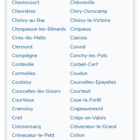
Chevincourt
Chèvreville
Chevrières
Chiry-Ourscamp
Choisy-au-Bac
Choisy-la-Victoire
Choqueuse-les-Bénards
Cinqueux
Cires-lès-Mello
Clairoix
Clermont
Coivrel
Compiègne
Conchy-les-Pots
Conteville
Corbeil-Cerf
Cormeilles
Coudun
Couloisy
Courcelles-Epayelles
Courcelles-lès-Gisors
Courteuil
Courtieux
Coye-la-Forêt
Cramoisy
Crapeaumesnil
Creil
Crépy-en-Valois
Cressonsacq
Crèvecœur-le-Grand
Crèvecœur-le-Petit
Crillon