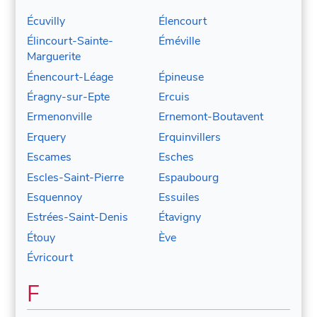
Écuvilly
Élencourt
Élincourt-Sainte-
Éméville
Marguerite
Énencourt-Léage
Épineuse
Éragny-sur-Epte
Ercuis
Ermenonville
Ernemont-Boutavent
Erquery
Erquinvillers
Escames
Esches
Escles-Saint-Pierre
Espaubourg
Esquennoy
Essuiles
Estrées-Saint-Denis
Étavigny
Étouy
Ève
Évricourt
F