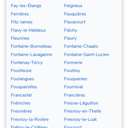
Fay-les-Étangs
Feigneux
Ferrières
Feuquières
Fitz-James
Flavacourt
Flavy-le-Meldeux
Fléchy
Fleurines
Fleury
Fontaine-Bonneleau
Fontaine-Chaalis
Fontaine-Lavaganne
Fontaine-Saint-Lucien
Fontenay-Torcy
Formerie
Fouilleuse
Fouilloy
Foulangues
Fouquenies
Fouquerolles
Fournival
Francastel
Francières
Fréniches
Fresne-Léguillon
Fresnières
Fresnoy-en-Thelle
Fresnoy-la-Rivière
Fresnoy-le-Luat
Frétoy-le-Château
Frocourt