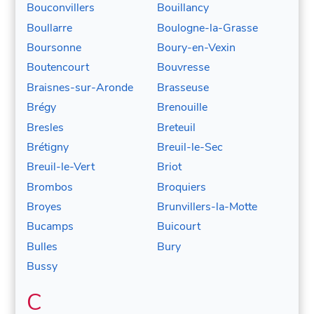
Bouconvillers
Bouillancy
Boullarre
Boulogne-la-Grasse
Boursonne
Boury-en-Vexin
Boutencourt
Bouvresse
Braisnes-sur-Aronde
Brasseuse
Brégy
Brenouille
Bresles
Breteuil
Brétigny
Breuil-le-Sec
Breuil-le-Vert
Briot
Brombos
Broquiers
Broyes
Brunvillers-la-Motte
Bucamps
Buicourt
Bulles
Bury
Bussy
C