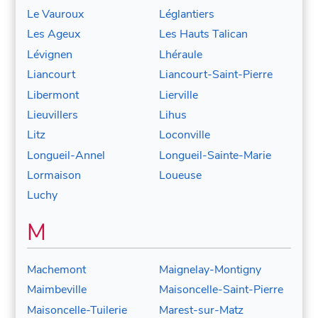
Le Vauroux
Léglantiers
Les Ageux
Les Hauts Talican
Lévignen
Lhéraule
Liancourt
Liancourt-Saint-Pierre
Libermont
Lierville
Lieuvillers
Lihus
Litz
Loconville
Longueil-Annel
Longueil-Sainte-Marie
Lormaison
Loueuse
Luchy
M
Machemont
Maignelay-Montigny
Maimbeville
Maisoncelle-Saint-Pierre
Maisoncelle-Tuilerie
Marest-sur-Matz