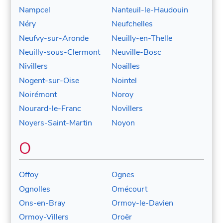
Nampcel
Nanteuil-le-Haudouin
Néry
Neufchelles
Neufvy-sur-Aronde
Neuilly-en-Thelle
Neuilly-sous-Clermont
Neuville-Bosc
Nivillers
Noailles
Nogent-sur-Oise
Nointel
Noirémont
Noroy
Nourard-le-Franc
Novillers
Noyers-Saint-Martin
Noyon
O
Offoy
Ognes
Ognolles
Omécourt
Ons-en-Bray
Ormoy-le-Davien
Ormoy-Villers
Oroër