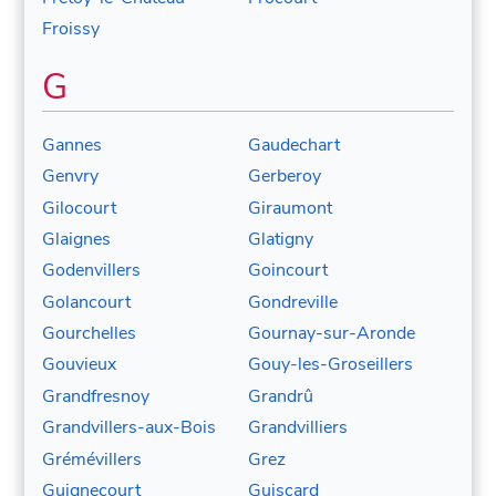
Froissy
G
Gannes
Gaudechart
Genvry
Gerberoy
Gilocourt
Giraumont
Glaignes
Glatigny
Godenvillers
Goincourt
Golancourt
Gondreville
Gourchelles
Gournay-sur-Aronde
Gouvieux
Gouy-les-Groseillers
Grandfresnoy
Grandrû
Grandvillers-aux-Bois
Grandvilliers
Grémévillers
Grez
Guignecourt
Guiscard