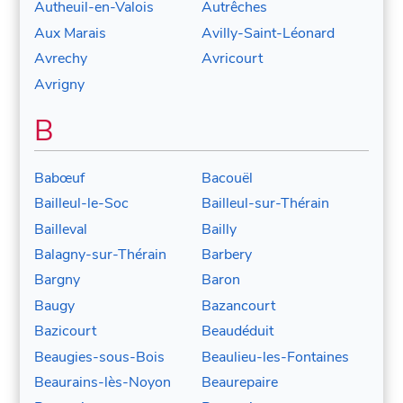
Autheuil-en-Valois
Autrêches
Aux Marais
Avilly-Saint-Léonard
Avrechy
Avricourt
Avrigny
B
Babœuf
Bacouël
Bailleul-le-Soc
Bailleul-sur-Thérain
Bailleval
Bailly
Balagny-sur-Thérain
Barbery
Bargny
Baron
Baugy
Bazancourt
Bazicourt
Beaudéduit
Beaugies-sous-Bois
Beaulieu-les-Fontaines
Beaurains-lès-Noyon
Beaurepaire