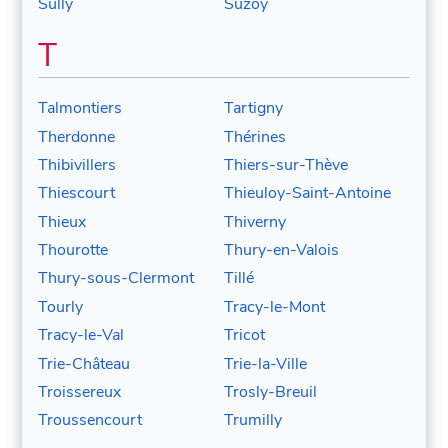
Sully
Suzoy
T
Talmontiers
Tartigny
Therdonne
Thérines
Thibivillers
Thiers-sur-Thève
Thiescourt
Thieuloy-Saint-Antoine
Thieux
Thiverny
Thourotte
Thury-en-Valois
Thury-sous-Clermont
Tillé
Tourly
Tracy-le-Mont
Tracy-le-Val
Tricot
Trie-Château
Trie-la-Ville
Troissereux
Trosly-Breuil
Troussencourt
Trumilly