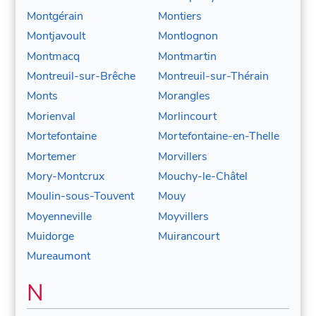
Montgérain
Montiers
Montjavoult
Montlognon
Montmacq
Montmartin
Montreuil-sur-Brêche
Montreuil-sur-Thérain
Monts
Morangles
Morienval
Morlincourt
Mortefontaine
Mortefontaine-en-Thelle
Mortemer
Morvillers
Mory-Montcrux
Mouchy-le-Châtel
Moulin-sous-Touvent
Mouy
Moyenneville
Moyvillers
Muidorge
Muirancourt
Mureaumont
N