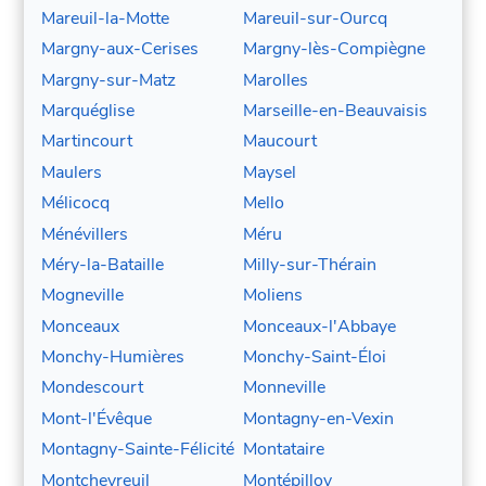
Mareuil-la-Motte
Mareuil-sur-Ourcq
Margny-aux-Cerises
Margny-lès-Compiègne
Margny-sur-Matz
Marolles
Marquéglise
Marseille-en-Beauvaisis
Martincourt
Maucourt
Maulers
Maysel
Mélicocq
Mello
Ménévillers
Méru
Méry-la-Bataille
Milly-sur-Thérain
Mogneville
Moliens
Monceaux
Monceaux-l'Abbaye
Monchy-Humières
Monchy-Saint-Éloi
Mondescourt
Monneville
Mont-l'Évêque
Montagny-en-Vexin
Montagny-Sainte-Félicité
Montataire
Montchevreuil
Montépilloy