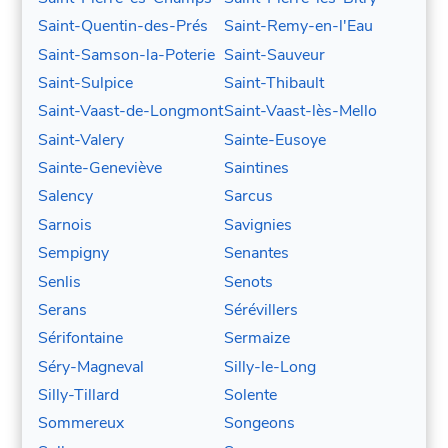
Saint-Quentin-des-Prés
Saint-Remy-en-l'Eau
Saint-Samson-la-Poterie
Saint-Sauveur
Saint-Sulpice
Saint-Thibault
Saint-Vaast-de-Longmont
Saint-Vaast-lès-Mello
Saint-Valery
Sainte-Eusoye
Sainte-Geneviève
Saintines
Salency
Sarcus
Sarnois
Savignies
Sempigny
Senantes
Senlis
Senots
Serans
Sérévillers
Sérifontaine
Sermaize
Séry-Magneval
Silly-le-Long
Silly-Tillard
Solente
Sommereux
Songeons