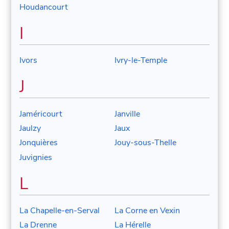
Houdancourt
I
Ivors
Ivry-le-Temple
J
Jaméricourt
Janville
Jaulzy
Jaux
Jonquières
Jouy-sous-Thelle
Juvignies
L
La Chapelle-en-Serval
La Corne en Vexin
La Drenne
La Hérelle