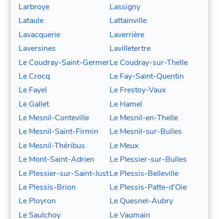
Larbroye
Lassigny
Lataule
Lattainville
Lavacquerie
Laverrière
Laversines
Lavilletertre
Le Coudray-Saint-Germer
Le Coudray-sur-Thelle
Le Crocq
Le Fay-Saint-Quentin
Le Fayel
Le Frestoy-Vaux
Le Gallet
Le Hamel
Le Mesnil-Conteville
Le Mesnil-en-Thelle
Le Mesnil-Saint-Firmin
Le Mesnil-sur-Bulles
Le Mesnil-Théribus
Le Meux
Le Mont-Saint-Adrien
Le Plessier-sur-Bulles
Le Plessier-sur-Saint-Just
Le Plessis-Belleville
Le Plessis-Brion
Le Plessis-Patte-d'Oie
Le Ployron
Le Quesnel-Aubry
Le Saulchoy
Le Vaumain