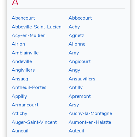
A
Abancourt
Abbecourt
Abbeville-Saint-Lucien
Achy
Acy-en-Multien
Agnetz
Airion
Allonne
Amblainville
Amy
Andeville
Angicourt
Angivillers
Angy
Ansacq
Ansauvillers
Antheuil-Portes
Antilly
Appilly
Apremont
Armancourt
Arsy
Attichy
Auchy-la-Montagne
Auger-Saint-Vincent
Aumont-en-Halatte
Auneuil
Auteuil