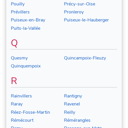
Pouilly
Précy-sur-Oise
Prévillers
Pronleroy
Puiseux-en-Bray
Puiseux-le-Hauberger
Puits-la-Vallée
Q
Quesmy
Quincampoix-Fleuzy
Quinquempoix
R
Rainvillers
Rantigny
Raray
Ravenel
Réez-Fosse-Martin
Reilly
Rémécourt
Rémérangles