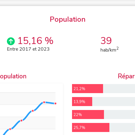
Population
15,16 %
39
Entre 2017 et 2023
2
hab/km
population
Répart
21,2%
13,9%
22%
25,7%