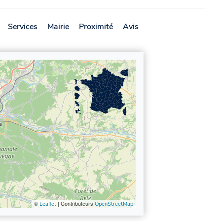
Services
Mairie
Proximité
Avis
©
| Contributeurs
Leaflet
OpenStreetMap