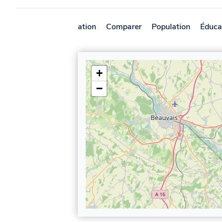
Présentation
Comparer
Population
Éduca
+
−