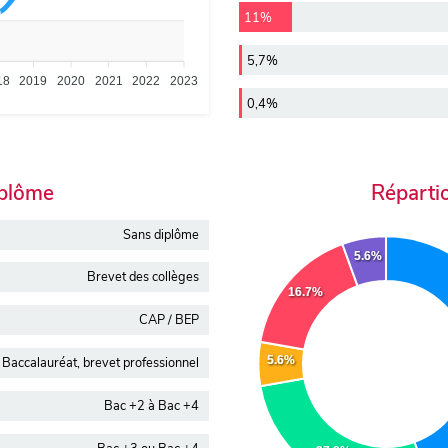
11%
5,7%
18
2019
2020
2021
2022
2023
0,4%
iplôme
Réparti
Sans diplôme
5.6%
Brevet des collèges
16.7%
CAP / BEP
5.6%
Baccalauréat, brevet professionnel
Bac +2 à Bac +4