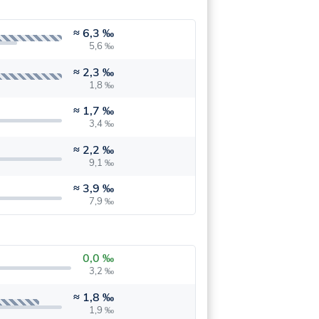
≈
6,3 ‰
5,6 ‰
≈
2,3 ‰
1,8 ‰
≈
1,7 ‰
3,4 ‰
≈
2,2 ‰
9,1 ‰
≈
3,9 ‰
7,9 ‰
0,0 ‰
3,2 ‰
≈
1,8 ‰
1,9 ‰