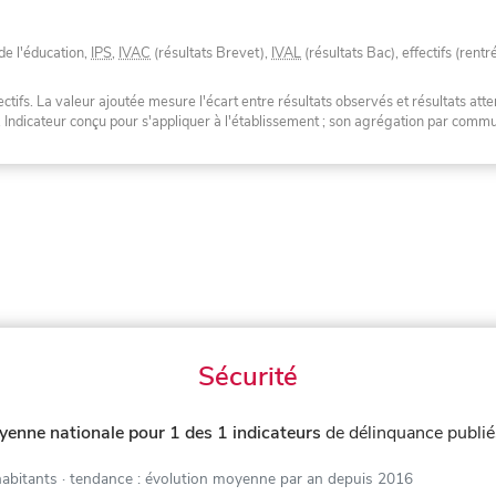
de l'éducation,
IPS
,
IVAC
(résultats Brevet),
IVAL
(résultats Bac), effectifs (rentr
tifs. La valeur ajoutée mesure l'écart entre résultats observés et résultats atte
. Indicateur conçu pour s'appliquer à l'établissement ; son agrégation par com
Sécurité
yenne nationale pour 1 des 1 indicateurs
de délinquance publi
habitants
· tendance : évolution moyenne par an depuis 2016