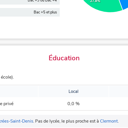
Bac +3 ou Bac +4
27.8%
Bac +5 et plus
Éducation
école).
Local
e privé
0,0 %
trées-Saint-Denis
.
Pas de lycée, le plus proche est à
Clermont
.