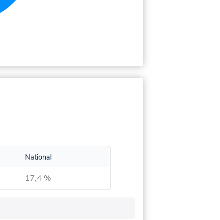
National
17,4 %