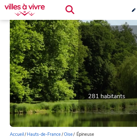
281 habitants
Accueil
/
Hauts-de-France
/
Oise
/
Épineuse