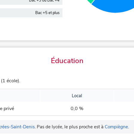
Bac +3 ou Bac +4
Bac +5 et plus
Éducation
(1 école).
Local
e privé
0,0 %
trées-Saint-Denis
.
Pas de lycée, le plus proche est à
Compiègne
.