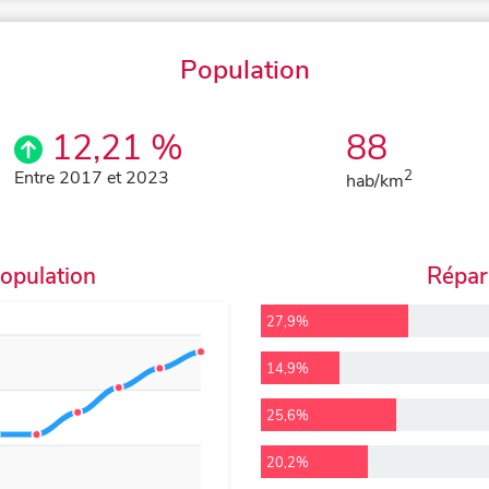
Population
12,21 %
88
Entre 2017 et 2023
2
hab/km
population
Répart
27,9%
14,9%
25,6%
20,2%