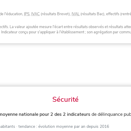
de l'éducation,
IPS
,
IVAC
(résultats Brevet),
IVAL
(résultats Bac), effectifs (rentr
tifs. La valeur ajoutée mesure l'écart entre résultats observés et résultats atte
. Indicateur conçu pour s'appliquer à l'établissement ; son agrégation par com
Sécurité
moyenne nationale pour 2 des 2 indicateurs
de délinquance pub
habitants
· tendance : évolution moyenne par an depuis 2016