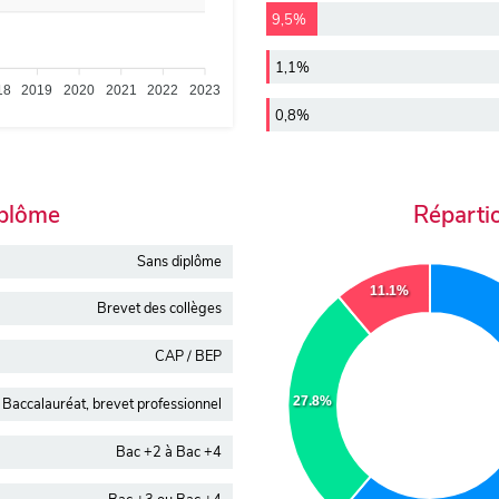
9,5%
1,1%
18
2019
2020
2021
2022
2023
0,8%
iplôme
Réparti
Sans diplôme
11.1%
Brevet des collèges
CAP / BEP
27.8%
Baccalauréat, brevet professionnel
Bac +2 à Bac +4