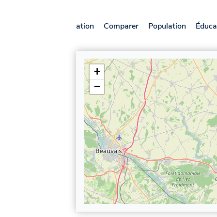
Présentation
Comparer
Population
Éduca
+
−