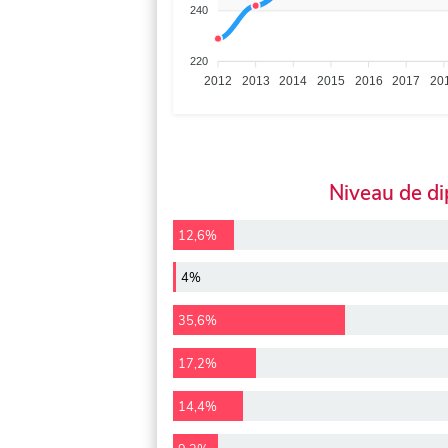
240
220
2012
2013
2014
2015
2016
2017
20
Niveau de d
12,6%
4%
35,6%
17,2%
14,4%