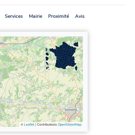
Services
Mairie
Proximité
Avis
©
| Contributeurs
Leaflet
OpenStreetMap