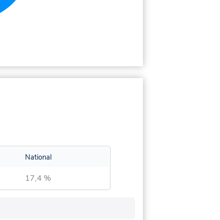
National
17,4 %