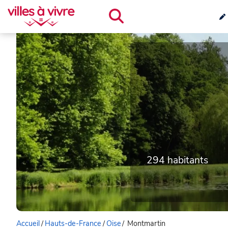
294 habitants
Accueil
/
Hauts-de-France
/
Oise
/
Montmartin