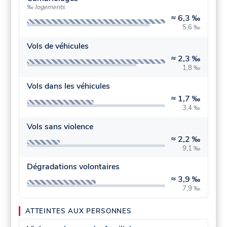
‰ logements
≈
6,3 ‰
5,6 ‰
Vols de véhicules
≈
2,3 ‰
1,8 ‰
Vols dans les véhicules
≈
1,7 ‰
3,4 ‰
Vols sans violence
≈
2,2 ‰
9,1 ‰
Dégradations volontaires
≈
3,9 ‰
7,9 ‰
ATTEINTES AUX PERSONNES