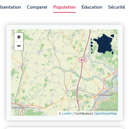
ésentation
Comparer
Population
Éducation
Sécurité
+
−
©
| Contributeurs
Leaflet
OpenStreetMap