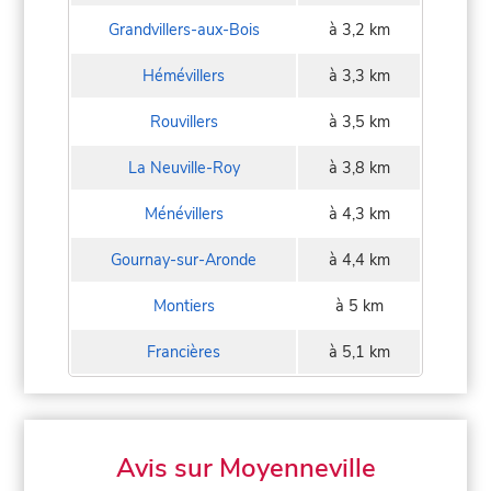
Grandvillers-aux-Bois
à 3,2 km
Hémévillers
à 3,3 km
Rouvillers
à 3,5 km
La Neuville-Roy
à 3,8 km
Ménévillers
à 4,3 km
Gournay-sur-Aronde
à 4,4 km
Montiers
à 5 km
Francières
à 5,1 km
Avis sur Moyenneville