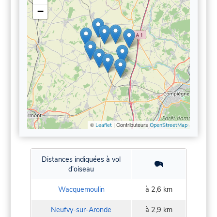
−
©
| Contributeurs
Leaflet
OpenStreetMap
Distances indiquées à vol
d'oiseau
Wacquemoulin
à 2,6 km
Neufvy-sur-Aronde
à 2,9 km