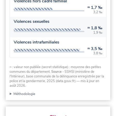
Violences hors cadre familial
≈
1,7 ‰
3,2 ‰
Violences sexuelles
≈
1,8 ‰
1,9 ‰
Violences intrafamiliales
≈
3,5 ‰
3,8 ‰
≈ : valeur non publiée (secret statistique) : moyenne des petites
communes du département.
Source
- SSMSI (ministère de
l'Intérieur), base communale de la délinquance enregistrée par la
police et la gendarmerie, 2025 (data.gouv.fr)
— mis à jour en
août 2026
.
Méthodologie