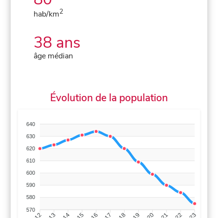
2
hab/km
38 ans
âge médian
Évolution de la population
640
630
620
610
600
590
580
570