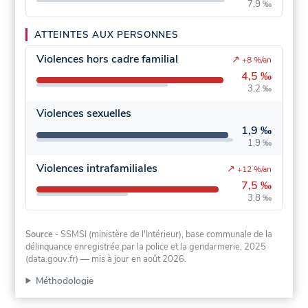
7,9 ‰
ATTEINTES AUX PERSONNES
Violences hors cadre familial
↗
+8 %/an
4,5 ‰
3,2 ‰
Violences sexuelles
1,9 ‰
1,9 ‰
Violences intrafamiliales
↗
+12 %/an
7,5 ‰
3,8 ‰
Source
- SSMSI (ministère de l'Intérieur), base communale de la
délinquance enregistrée par la police et la gendarmerie, 2025
(data.gouv.fr)
— mis à jour en août 2026
.
Méthodologie