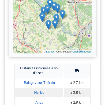
©
| Contributeurs
Leaflet
OpenStreetMap
Distances indiquées à vol
d'oiseau
Balagny-sur-Thérain
à 2,7 km
Heilles
à 2,8 km
Angy
à 2,9 km