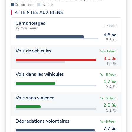
Commune
France
ATTEINTES AUX BIENS
Cambriolages
→
stable
‰ logements
4,6 ‰
5,6 ‰
Vols de véhicules
↘
-3 %/an
3,0 ‰
1,8 ‰
Vols dans les véhicules
↘
-8 %/an
1,7 ‰
3,4 ‰
Vols sans violence
↘
-5 %/an
2,8 ‰
9,1 ‰
Dégradations volontaires
↘
-9 %/an
7,7 ‰