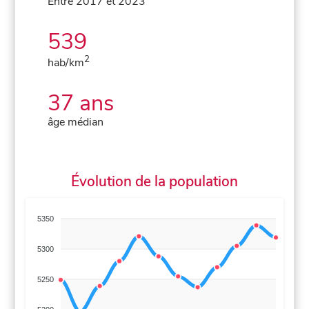
Entre 2017 et 2023
539
2
hab/km
37 ans
âge médian
Évolution de la population
5350
5300
5250