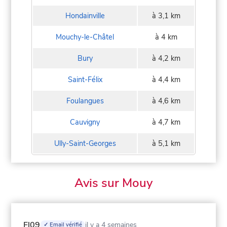
Hondainville
à 3,1 km
Mouchy-le-Châtel
à 4 km
Bury
à 4,2 km
Saint-Félix
à 4,4 km
Foulangues
à 4,6 km
Cauvigny
à 4,7 km
Ully-Saint-Georges
à 5,1 km
Avis sur Mouy
Fl09
il y a 4 semaines
✓ Email vérifié