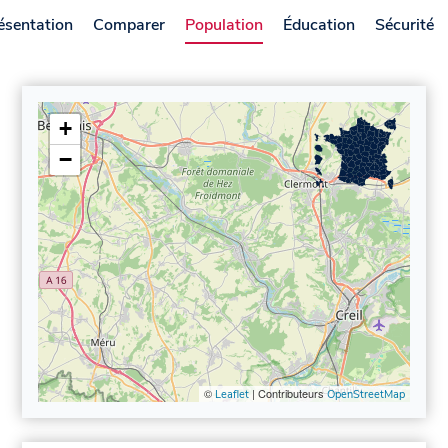
ésentation
Comparer
Population
Éducation
Sécurité
+
−
©
| Contributeurs
Leaflet
OpenStreetMap