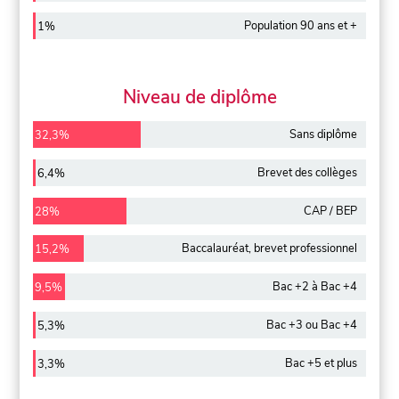
Population 90 ans et +
1%
Niveau de diplôme
Sans diplôme
32,3%
Brevet des collèges
6,4%
CAP / BEP
28%
Baccalauréat, brevet professionnel
15,2%
Bac +2 à Bac +4
9,5%
Bac +3 ou Bac +4
5,3%
Bac +5 et plus
3,3%