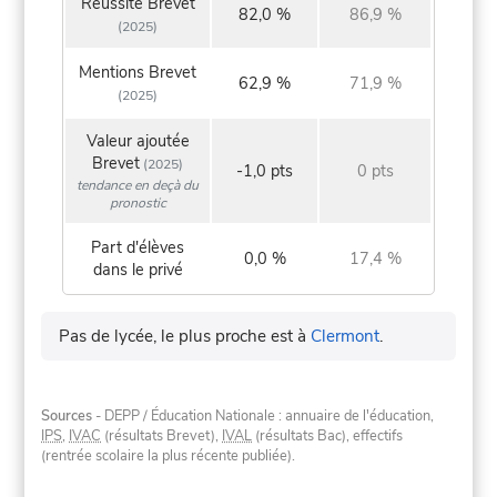
Réussite Brevet
82,0 %
86,9 %
(2025)
Mentions Brevet
62,9 %
71,9 %
(2025)
Valeur ajoutée
Brevet
(2025)
-1,0 pts
0 pts
tendance en deçà du
pronostic
Part d'élèves
0,0 %
17,4 %
dans le privé
Pas de lycée, le plus proche est à
Clermont
.
Sources
- DEPP / Éducation Nationale : annuaire de l'éducation,
IPS
,
IVAC
(résultats Brevet),
IVAL
(résultats Bac), effectifs
(rentrée scolaire la plus récente publiée).