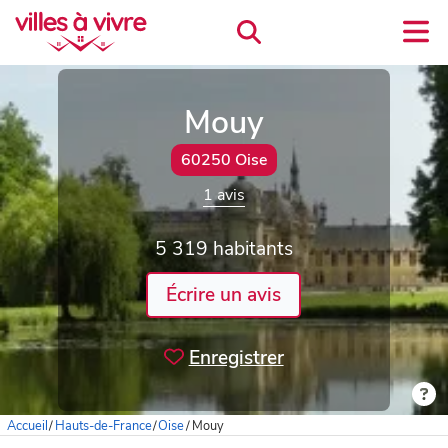
Mouy
60250 Oise
1 avis
5 319 habitants
Écrire un avis
Enregistrer
Accueil
/
Hauts-de-France
/
Oise
/
Mouy