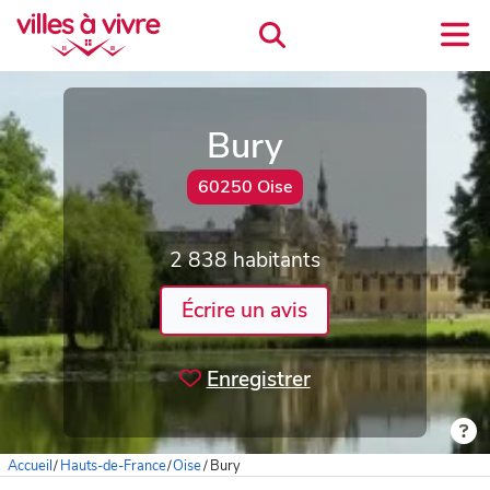
Bury
60250 Oise
2 838 habitants
Écrire un avis
Enregistrer
Accueil
/
Hauts-de-France
/
Oise
/
Bury