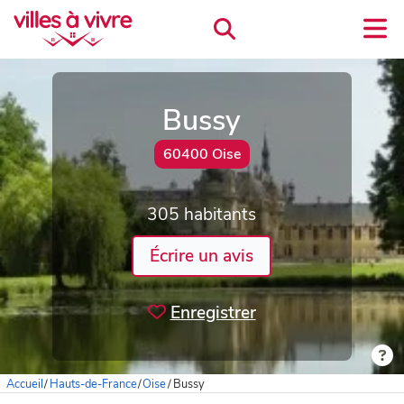
Bussy
60400 Oise
305 habitants
Écrire un avis
Enregistrer
Accueil
/
Hauts-de-France
/
Oise
/
Bussy