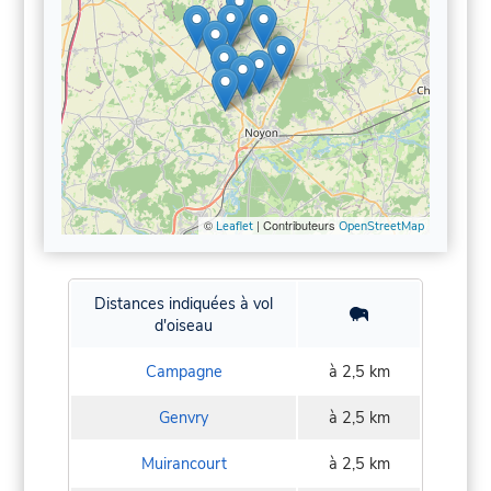
©
| Contributeurs
Leaflet
OpenStreetMap
Distances indiquées à vol
d'oiseau
Campagne
à 2,5 km
Genvry
à 2,5 km
Muirancourt
à 2,5 km