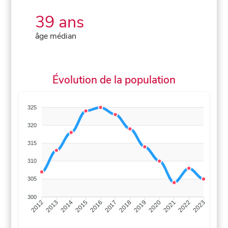
39 ans
âge médian
Évolution de la population
325
320
315
310
305
300
2013
2014
2015
2016
2017
2018
2019
2020
2021
2022
2012
2023