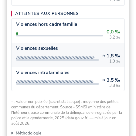
ATTEINTES AUX PERSONNES
Violences hors cadre familial
0,0 ‰
3,2 ‰
Violences sexuelles
≈
1,8 ‰
1,9 ‰
Violences intrafamiliales
≈
3,5 ‰
3,8 ‰
≈ : valeur non publiée (secret statistique) : moyenne des petites
communes du département.
Source
- SSMSI (ministère de
l'Intérieur), base communale de la délinquance enregistrée par la
police et la gendarmerie, 2025 (data.gouv.fr)
— mis à jour en
août 2026
.
Méthodologie