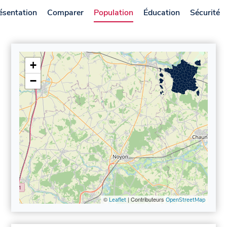
ésentation
Comparer
Population
Éducation
Sécurité
+
−
©
| Contributeurs
Leaflet
OpenStreetMap