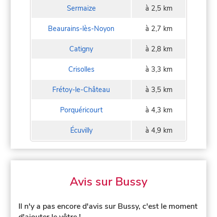
Sermaize
à 2,5 km
Beaurains-lès-Noyon
à 2,7 km
Catigny
à 2,8 km
Crisolles
à 3,3 km
Frétoy-le-Château
à 3,5 km
Porquéricourt
à 4,3 km
Écuvilly
à 4,9 km
Avis sur Bussy
Il n'y a pas encore d'avis sur Bussy, c'est le moment
d'ajouter le vôtre !