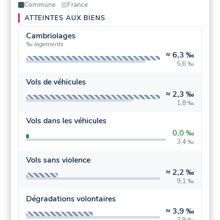
Commune
France
ATTEINTES AUX BIENS
Cambriolages
‰ logements
≈
6,3 ‰
5,6 ‰
Vols de véhicules
≈
2,3 ‰
1,8 ‰
Vols dans les véhicules
0,0 ‰
3,4 ‰
Vols sans violence
≈
2,2 ‰
9,1 ‰
Dégradations volontaires
≈
3,9 ‰
7,9 ‰