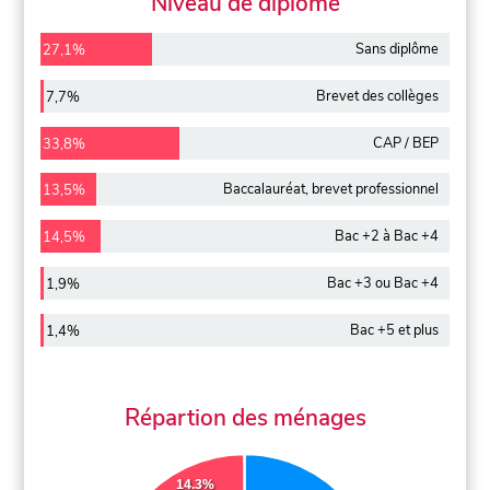
Niveau de diplôme
Sans diplôme
27,1%
Brevet des collèges
7,7%
CAP / BEP
33,8%
Baccalauréat, brevet professionnel
13,5%
Bac +2 à Bac +4
14,5%
Bac +3 ou Bac +4
1,9%
Bac +5 et plus
1,4%
Répartion des ménages
14.3%