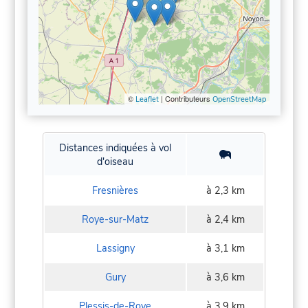
©
| Contributeurs
Leaflet
OpenStreetMap
Distances indiquées à vol
d'oiseau
Fresnières
à 2,3 km
Roye-sur-Matz
à 2,4 km
Lassigny
à 3,1 km
Gury
à 3,6 km
Plessis-de-Roye
à 3,9 km