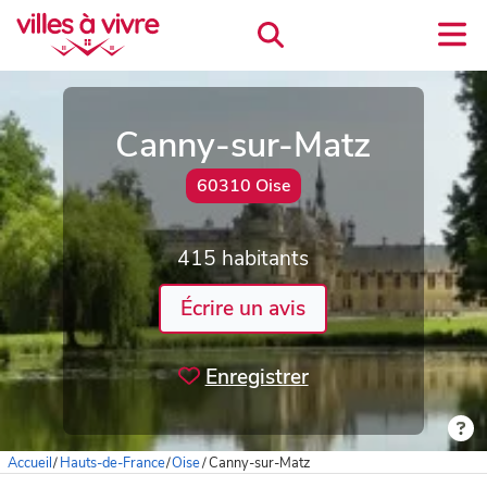
Canny-sur-Matz
60310 Oise
415 habitants
Écrire un avis
Enregistrer
Accueil
/
Hauts-de-France
/
Oise
/
Canny-sur-Matz