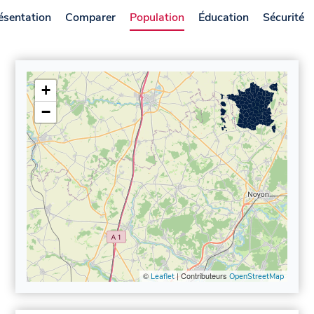
ésentation
Comparer
Population
Éducation
Sécurité
+
−
©
| Contributeurs
Leaflet
OpenStreetMap