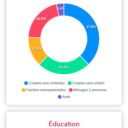
3.4%
20.9%
37.8%
13.5%
24.3%
Couples avec enfant(s)
Couples sans enfant
Familles monoparentales
Ménages 1 personne
Autre
Éducation