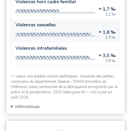
Violences hors cadre familial
≈
1,7 ‰
3,2 ‰
Violences sexuelles
≈
1,8 ‰
1,9 ‰
Violences intrafamiliales
≈
3,5 ‰
3,8 ‰
≈ : valeur non publiée (secret statistique) : moyenne des petites
communes du département.
Source
- SSMSI (ministère de
l'Intérieur), base communale de la délinquance enregistrée par la
police et la gendarmerie, 2025 (data.gouv.fr)
— mis à jour en
août 2026
.
Méthodologie