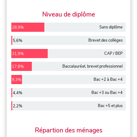
Niveau de diplôme
Sans diplôme
28,9%
Brevet des collèges
5,6%
CAP / BEP
31,9%
Baccalauréat, brevet professionnel
17,8%
Bac +2 à Bac +4
9,3%
Bac +3 ou Bac +4
4,4%
Bac +5 et plus
2,2%
Répartion des ménages