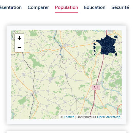
ésentation
Comparer
Population
Éducation
Sécurité
+
−
©
| Contributeurs
Leaflet
OpenStreetMap