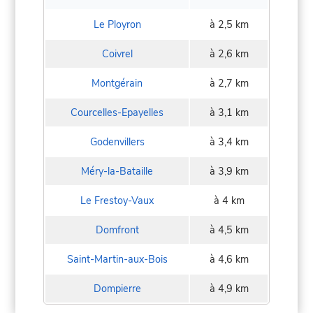
Le Ployron
à 2,5 km
Coivrel
à 2,6 km
Montgérain
à 2,7 km
Courcelles-Epayelles
à 3,1 km
Godenvillers
à 3,4 km
Méry-la-Bataille
à 3,9 km
Le Frestoy-Vaux
à 4 km
Domfront
à 4,5 km
Saint-Martin-aux-Bois
à 4,6 km
Dompierre
à 4,9 km