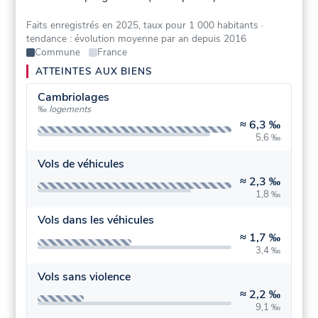
Faits enregistrés en 2025, taux pour 1 000 habitants
·
tendance : évolution moyenne par an depuis 2016
Commune
France
ATTEINTES AUX BIENS
Cambriolages
‰ logements
≈
6,3 ‰
5,6 ‰
Vols de véhicules
≈
2,3 ‰
1,8 ‰
Vols dans les véhicules
≈
1,7 ‰
3,4 ‰
Vols sans violence
≈
2,2 ‰
9,1 ‰