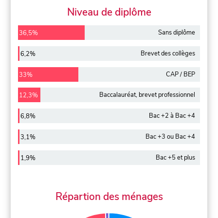
Niveau de diplôme
Sans diplôme
36,5%
Brevet des collèges
6,2%
CAP / BEP
33%
Baccalauréat, brevet professionnel
12,3%
Bac +2 à Bac +4
6,8%
Bac +3 ou Bac +4
3,1%
Bac +5 et plus
1,9%
Répartion des ménages