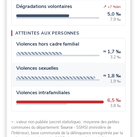
Dégradations volontaires
↗
+7 %/an
5,0 ‰
7,9 ‰
ATTEINTES AUX PERSONNES
Violences hors cadre familial
≈
1,7 ‰
3,2 ‰
Violences sexuelles
≈
1,8 ‰
1,9 ‰
Violences intrafamiliales
6,5 ‰
3,8 ‰
≈ : valeur non publiée (secret statistique) : moyenne des petites
communes du département.
Source
- SSMSI (ministère de
l'Intérieur), base communale de la délinquance enregistrée par la