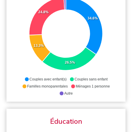
24.8%
34.6%
13.3%
26.5%
Couples avec enfant(s)
Couples sans enfant
Familles monoparentales
Ménages 1 personne
Autre
Éducation