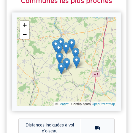
Communes les plus proches
+
−
©
| Contributeurs
Leaflet
OpenStreetMap
Distances indiquées à vol
d'oiseau