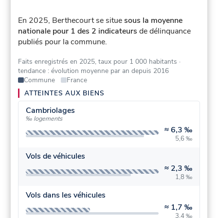
En 2025, Berthecourt se situe
sous la moyenne
nationale pour 1 des 2 indicateurs
de délinquance
publiés pour la commune.
Faits enregistrés en 2025, taux pour 1 000 habitants
·
tendance : évolution moyenne par an depuis 2016
Commune
France
ATTEINTES AUX BIENS
Cambriolages
‰ logements
≈
6,3 ‰
5,6 ‰
Vols de véhicules
≈
2,3 ‰
1,8 ‰
Vols dans les véhicules
≈
1,7 ‰
3,4 ‰