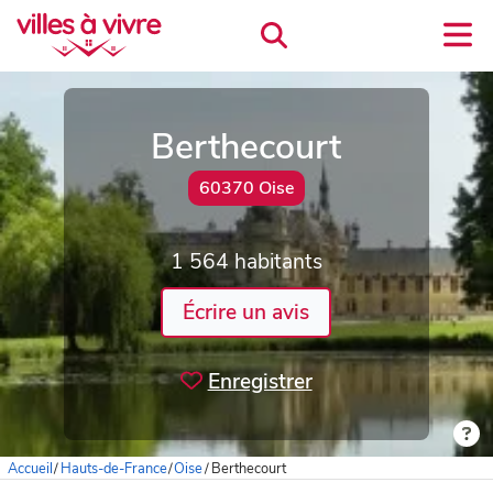
Berthecourt
60370 Oise
1 564 habitants
Écrire un avis
Enregistrer
Accueil
/
Hauts-de-France
/
Oise
/
Berthecourt