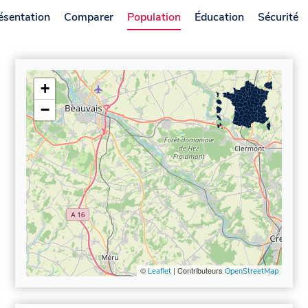
ésentation
Comparer
Population
Éducation
Sécurité
+
−
©
| Contributeurs
Leaflet
OpenStreetMap