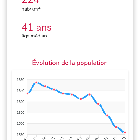
2
hab/km
41 ans
âge médian
Évolution de la population
1660
1640
1620
1600
1580
1560