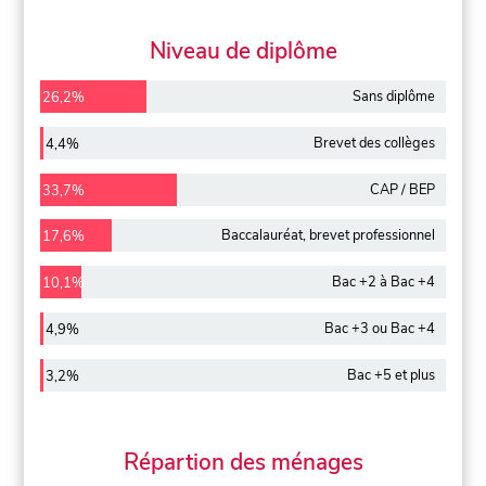
Niveau de diplôme
Sans diplôme
26,2%
Brevet des collèges
4,4%
CAP / BEP
33,7%
Baccalauréat, brevet professionnel
17,6%
Bac +2 à Bac +4
10,1%
Bac +3 ou Bac +4
4,9%
Bac +5 et plus
3,2%
Répartion des ménages