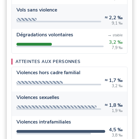
Vols sans violence
≈
2,2 ‰
9,1 ‰
Dégradations volontaires
→
stable
3,2 ‰
7,9 ‰
ATTEINTES AUX PERSONNES
Violences hors cadre familial
≈
1,7 ‰
3,2 ‰
Violences sexuelles
≈
1,8 ‰
1,9 ‰
Violences intrafamiliales
4,5 ‰
3,8 ‰