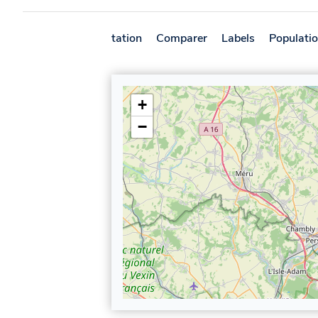
Présentation
Comparer
Labels
Populati
+
−