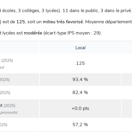
8 écoles, 3 collèges, 3 lycées).
11 dans le public, 3 dans le privé.
) est de
125
,
soit un
milieu très favorisé
.
Moyenne départemental
t lycées est
modérée
(écart-type IPS moyen : 29).
Local
(2025)
125
isé
93,4 %
2025)
82,4 %
2025)
et
(2025)
+0,0 pts
pronostic
57,2 %
025)