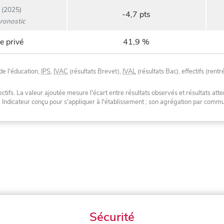
(2025)
-4,7 pts
ronostic
e privé
41,9 %
de l'éducation,
IPS
,
IVAC
(résultats Brevet),
IVAL
(résultats Bac), effectifs (rentr
tifs. La valeur ajoutée mesure l'écart entre résultats observés et résultats atte
. Indicateur conçu pour s'appliquer à l'établissement ; son agrégation par com
Sécurité