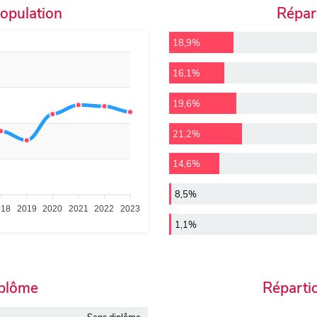
population
Répart
18,9%
16,1%
19,6%
21,2%
14,6%
8,5%
018
2019
2020
2021
2022
2023
1,1%
iplôme
Réparti