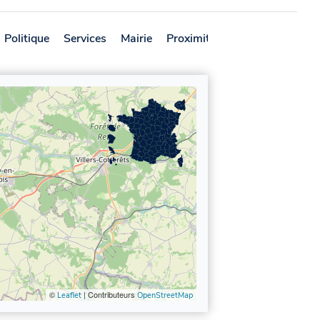
Politique
Services
Mairie
Proximité
Avis
©
| Contributeurs
Leaflet
OpenStreetMap