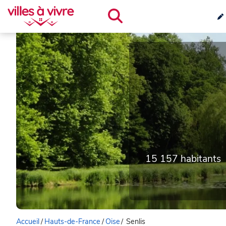
15 157 habitants
Accueil
/
Hauts-de-France
/
Oise
/
Senlis