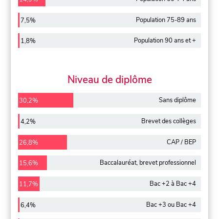
Population 75-89 ans
7,5%
Population 90 ans et +
1,8%
Niveau de diplôme
Sans diplôme
30,2%
Brevet des collèges
4,2%
CAP / BEP
26,8%
Baccalauréat, brevet professionnel
15,6%
Bac +2 à Bac +4
11,7%
Bac +3 ou Bac +4
6,4%