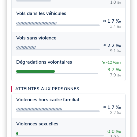
1,8 ‰
Vols dans les véhicules
≈
1,7 ‰
3,4 ‰
Vols sans violence
≈
2,2 ‰
9,1 ‰
Dégradations volontaires
↘
-12 %/an
3,7 ‰
7,9 ‰
ATTEINTES AUX PERSONNES
Violences hors cadre familial
≈
1,7 ‰
3,2 ‰
Violences sexuelles
0,0 ‰