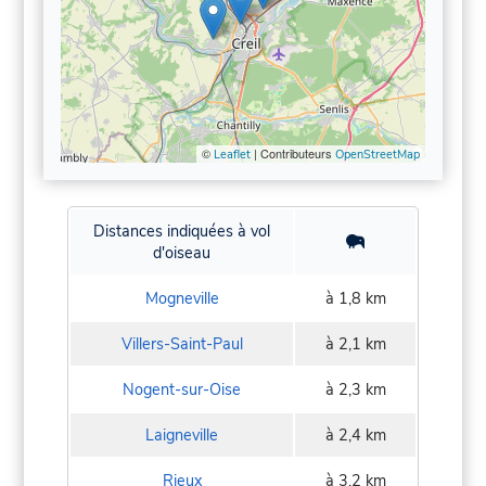
©
| Contributeurs
Leaflet
OpenStreetMap
Distances indiquées à vol
d'oiseau
Mogneville
à 1,8 km
Villers-Saint-Paul
à 2,1 km
Nogent-sur-Oise
à 2,3 km
Laigneville
à 2,4 km
Rieux
à 3,2 km