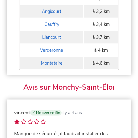
Angicourt
à 3,2 km
Cauffry
à 3,4 km
Liancourt
à 3,7 km
Verderonne
à 4 km
Montataire
à 4,6 km
Avis sur Monchy-Saint-Éloi
vincent
il y a 4 ans
✓ Membre vérifié
Manque de sécurité , il faudrait installer des