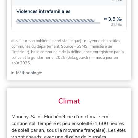
1,9 ‰
Violences intrafamiliales
≈
3,5 ‰
3,8 ‰
≈ : valeur non publiée (secret statistique) : moyenne des petites
communes du département.
Source
- SSMSI (ministère de
l'Intérieur), base communale de la délinquance enregistrée par la
police et la gendarmerie, 2025 (data.gouv.fr)
— mis à jour en
août 2026
.
Méthodologie
Climat
Monchy-Saint-Éloi bénéficie d'un climat semi-
continental, tempéré et peu ensoleillé (1 600 heures
de soleil par an, sous la moyenne française). Les étés
y sont chauds, avec une dizaine de journées