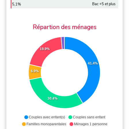
Bac +5 et plus
5,1%
Répartion des ménages
19.9%
41.4%
6.9%
30.4%
Couples avec enfant(s)
Couples sans enfant
Familles monoparentales
Ménages 1 personne