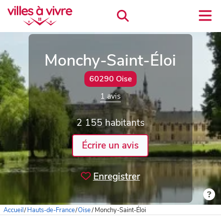
Monchy-Saint-Éloi
60290 Oise
1 avis
2 155 habitants
Écrire un avis
Enregistrer
Accueil
/
Hauts-de-France
/
Oise
/
Monchy-Saint-Éloi