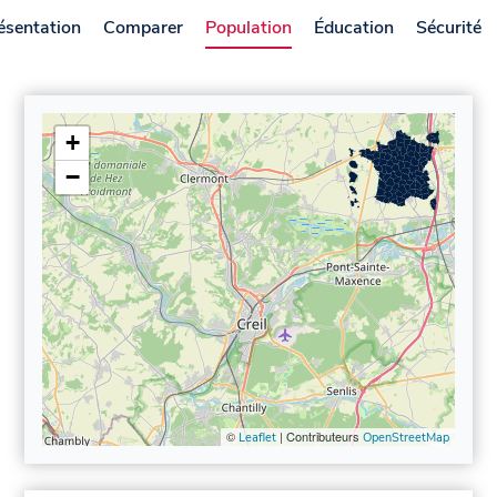
ésentation
Comparer
Population
Éducation
Sécurité
+
−
©
| Contributeurs
Leaflet
OpenStreetMap