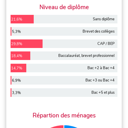
Niveau de diplôme
Sans diplôme
21,6%
Brevet des collèges
5,3%
CAP / BEP
29,8%
Baccalauréat, brevet professionnel
18,4%
Bac +2 à Bac +4
14,7%
Bac +3 ou Bac +4
6,9%
Bac +5 et plus
3,3%
Répartion des ménages