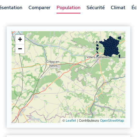
ésentation
Comparer
Population
Sécurité
Climat
Éc
+
−
©
| Contributeurs
Leaflet
OpenStreetMap