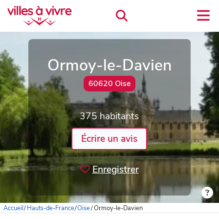
Ormoy-le-Davien
60620 Oise
375 habitants
Écrire un avis
Enregistrer
Accueil
/
Hauts-de-France
/
Oise
/
Ormoy-le-Davien