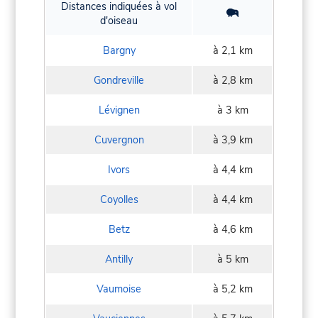
Distances indiquées à vol
d'oiseau
Bargny
à 2,1 km
Gondreville
à 2,8 km
Lévignen
à 3 km
Cuvergnon
à 3,9 km
Ivors
à 4,4 km
Coyolles
à 4,4 km
Betz
à 4,6 km
Antilly
à 5 km
Vaumoise
à 5,2 km