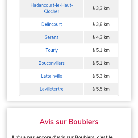
Hadancourt-le-Haut-
à 3,3 km
Clocher
Delincourt
à 3,8 km
Serans
à 4,3 km
Tourly
à 5,1 km
Bouconvillers
à 5,1 km
Lattainville
à 5,3 km
Lavilletertre
à 5,5 km
Avis sur Boubiers
Il n'y a pas encore d'avis sur Boubiers, c'est le