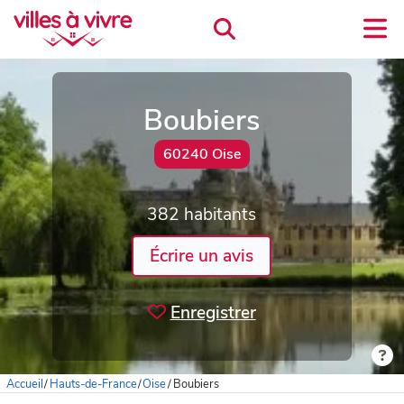
Boubiers
60240 Oise
382 habitants
Écrire un avis
Enregistrer
Accueil
/
Hauts-de-France
/
Oise
/
Boubiers