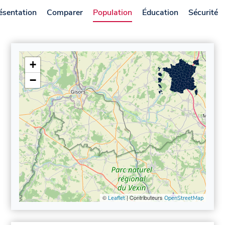
ésentation
Comparer
Population
Éducation
Sécurité
+
−
©
| Contributeurs
Leaflet
OpenStreetMap