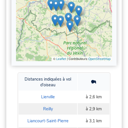
©
| Contributeurs
Leaflet
OpenStreetMap
Distances indiquées à vol
d'oiseau
Lierville
à 2,6 km
Reilly
à 2,9 km
Liancourt-Saint-Pierre
à 3,1 km