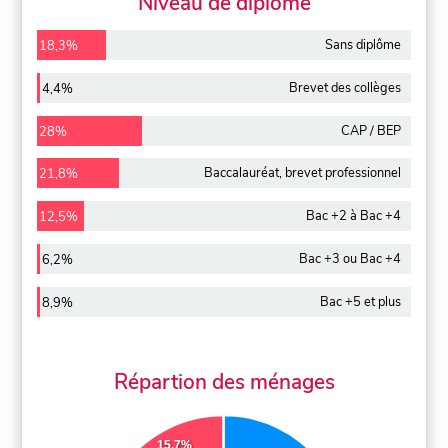
Niveau de diplôme
Sans diplôme
18,3%
Brevet des collèges
4,4%
CAP / BEP
28%
Baccalauréat, brevet professionnel
21,8%
Bac +2 à Bac +4
12,5%
Bac +3 ou Bac +4
6,2%
Bac +5 et plus
8,9%
Répartion des ménages
15.7%