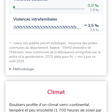
0,0 ‰
1,9 ‰
Violences intrafamiliales
≈
3,5 ‰
3,8 ‰
≈ : valeur non publiée (secret statistique) : moyenne des petites
communes du département.
Source
- SSMSI (ministère de
l'Intérieur), base communale de la délinquance enregistrée par la
police et la gendarmerie, 2025 (data.gouv.fr)
— mis à jour en
août 2026
.
Méthodologie
Climat
Boubiers profite d'un climat semi-continental,
tempéré et peu ensoleillé (1 700 heures de soleil par