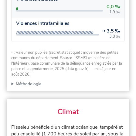
0,0 ‰
1,9 ‰
Violences intrafamiliales
≈
3,5 ‰
3,8 ‰
≈ : valeur non publiée (secret statistique) : moyenne des petites
communes du département.
Source
- SSMSI (ministère de
l'Intérieur), base communale de la délinquance enregistrée par la
police et la gendarmerie, 2025 (data.gouv.fr)
— mis à jour en
août 2026
.
Méthodologie
Climat
Pisseleu bénéficie d'un climat océanique, tempéré et
peu ensoleillé (1 700 heures de soleil par an, sous la