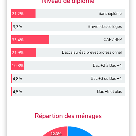
Niveau de diplôme
Sans diplôme
21,2%
Brevet des collèges
3,3%
CAP / BEP
33,4%
Baccalauréat, brevet professionnel
21,9%
Bac +2 à Bac +4
10,8%
Bac +3 ou Bac +4
4,8%
Bac +5 et plus
4,5%
Répartion des ménages
12.3%