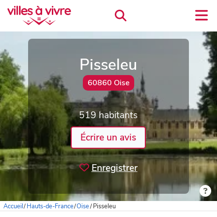
Pisseleu
60860 Oise
519 habitants
Écrire un avis
Enregistrer
Accueil
/
Hauts-de-France
/
Oise
/
Pisseleu