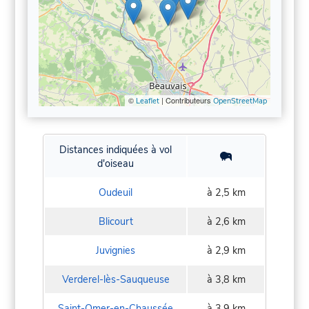
©
| Contributeurs
Leaflet
OpenStreetMap
Distances indiquées à vol
d'oiseau
Oudeuil
à 2,5 km
Blicourt
à 2,6 km
Juvignies
à 2,9 km
Verderel-lès-Sauqueuse
à 3,8 km
Saint-Omer-en-Chaussée
à 3,9 km