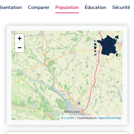
ésentation
Comparer
Population
Éducation
Sécurité
+
−
©
| Contributeurs
Leaflet
OpenStreetMap