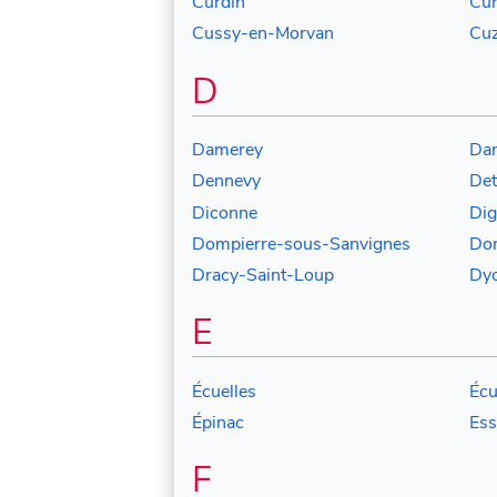
Curdin
Cu
Cussy-en-Morvan
Cu
D
Damerey
Dam
Dennevy
Det
Diconne
Dig
Dompierre-sous-Sanvignes
Don
Dracy-Saint-Loup
Dy
E
Écuelles
Écu
Épinac
Ess
F