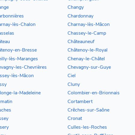
ange
Changy
rbonnières
Chardonnay
rnay-lès-Chalon
Charnay-lès-Mâcon
sselas
Chassey-le-Camp
teau
Châteauneuf
tenoy-en-Bresse
Châtenoy-le-Royal
illy-lès-Maranges
Chenay-le-Châtel
vagny-les-Chevrières
Chevagny-sur-Guye
ssey-lès-Mâcon
Ciel
ssy
Cluny
longe-la-Madeleine
Colombier-en-Brionnais
matin
Cortambert
uches
Crêches-sur-Saône
ssey
Cronat
sery
Culles-les-Roches