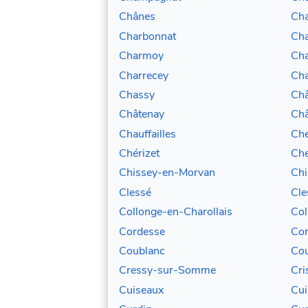
Chânes
Ch
Charbonnat
Cha
Charmoy
Cha
Charrecey
Cha
Chassy
Châ
Châtenay
Châ
Chauffailles
Che
Chérizet
Che
Chissey-en-Morvan
Chi
Clessé
Cle
Collonge-en-Charollais
Col
Cordesse
Cor
Coublanc
Co
Cressy-sur-Somme
Cri
Cuiseaux
Cui