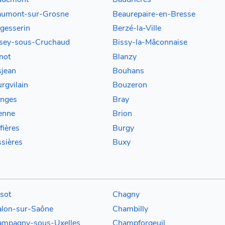
aumont-sur-Grosne
Beaurepaire-en-Bresse
gesserin
Berzé-la-Ville
sey-sous-Cruchaud
Bissy-la-Mâconnaise
not
Blanzy
jean
Bouhans
rgvilain
Bouzeron
nges
Bray
enne
Brion
fières
Burgy
sières
Buxy
sot
Chagny
lon-sur-Saône
Chambilly
mpagny-sous-Uxelles
Champforgeuil