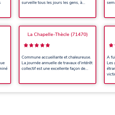
s
surveille tous les jours les gens, à...
sema
La Chapelle-Thècle (71470)
Commune accueillante et chaleureuse.
A fu
que
La journée annuelle de travaux d'intérêt
Les 
miné
collectif est une excellente façon de...
étra
vict