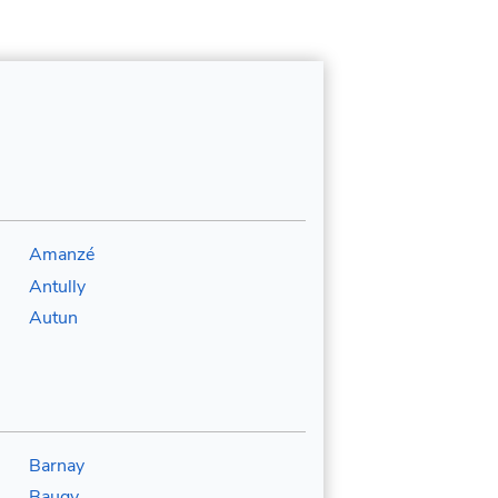
Amanzé
Antully
Autun
Barnay
Baugy