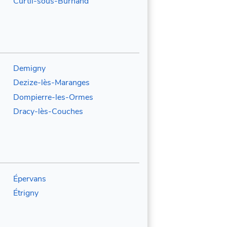
Curtil-sous-Burnand
Demigny
Dezize-lès-Maranges
Dompierre-les-Ormes
Dracy-lès-Couches
Épervans
Étrigny