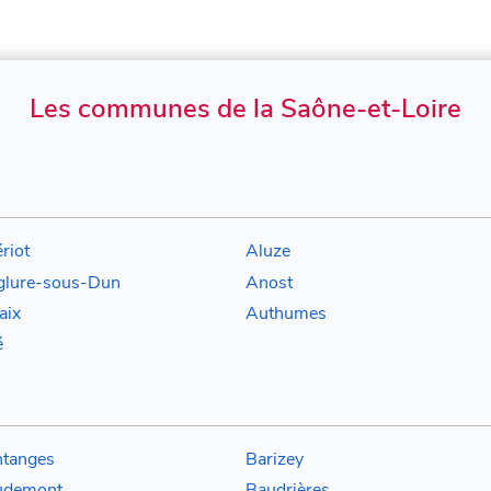
Les communes de la Saône-et-Loire
ériot
Aluze
lure-sous-Dun
Anost
aix
Authumes
é
tanges
Barizey
udemont
Baudrières