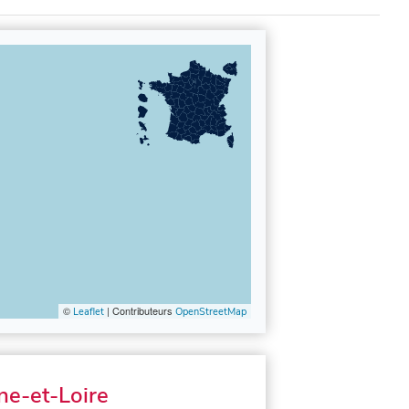
©
| Contributeurs
Leaflet
OpenStreetMap
ne-et-Loire