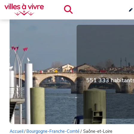
551 333 habitant
Accueil
/
Bourgogne-Franche-Comté
/
Saône-et-Loire