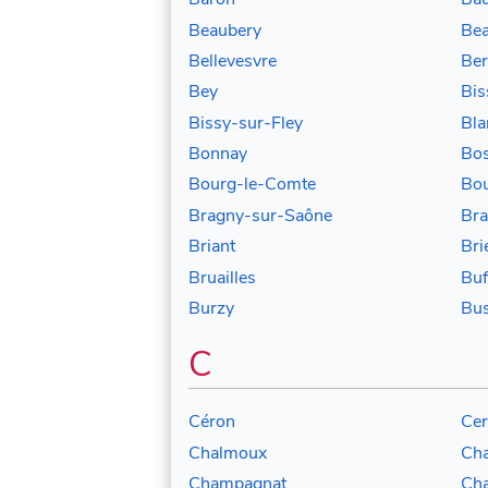
Beaubery
Be
Bellevesvre
Ber
Bey
Bis
Bissy-sur-Fley
Bla
Bonnay
Bos
Bourg-le-Comte
Bou
Bragny-sur-Saône
Bra
Briant
Bri
Bruailles
Buf
Burzy
Bus
C
Céron
Cer
Chalmoux
Cha
Champagnat
Cha