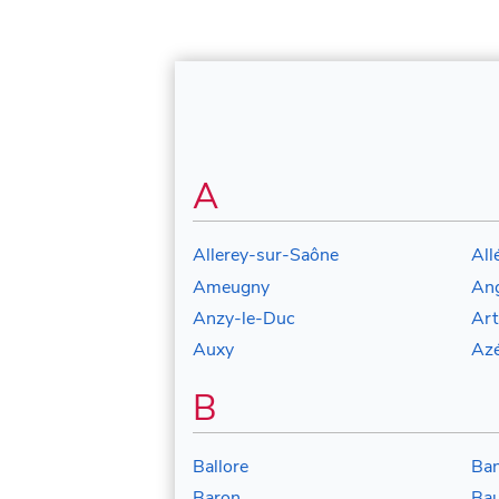
A
Allerey-sur-Saône
All
Ameugny
Ang
Anzy-le-Duc
Art
Auxy
Az
B
Ballore
Ban
Baron
Ba