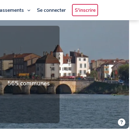
lassements
Se connecter
S'inscrire
565 communes