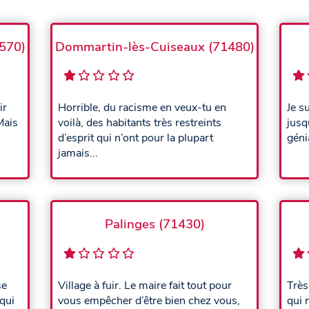
570)
Dommartin-lès-Cuiseaux (71480)
ir
Horrible, du racisme en veux-tu en
Je s
Mais
voilà, des habitants très restreints
jusq
d’esprit qui n’ont pour la plupart
géni
jamais...
Palinges (71430)
se
Village à fuir. Le maire fait tout pour
Très
qui
vous empêcher d’être bien chez vous,
qui 