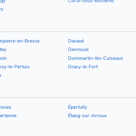
rgy
Curtil-sous-Buffières
zy
pierre-en-Bresse
Davayé
tey
Devrouze
oin
Dommartin-lès-Cuiseaux
zy-le-Pertuis
Dracy-le-Fort
o
isses
Épertully
ertenne
Étang-sur-Arroux