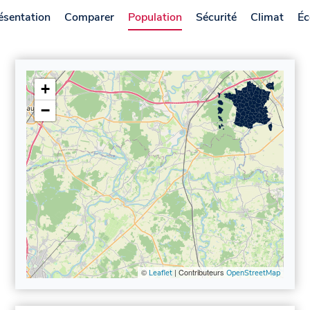
ésentation
Comparer
Population
Sécurité
Climat
Éc
+
−
©
| Contributeurs
Leaflet
OpenStreetMap