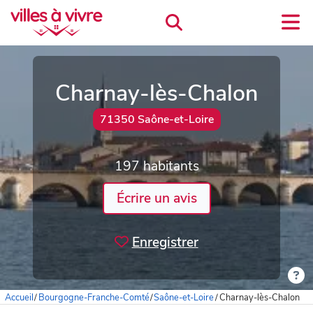
Charnay-lès-Chalon
71350 Saône-et-Loire
197 habitants
Écrire un avis
Enregistrer
Accueil
/
Bourgogne-Franche-Comté
/
Saône-et-Loire
/
Charnay-lès-Chalon