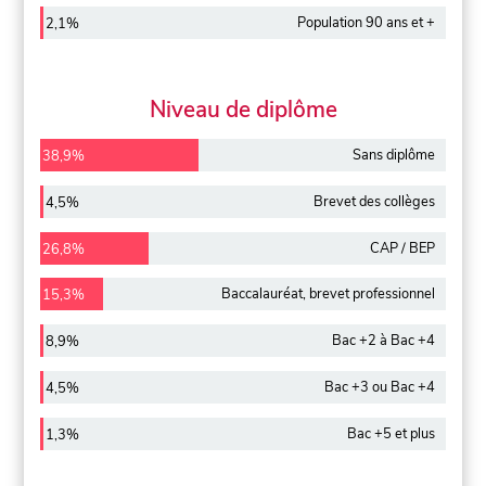
Population 90 ans et +
2,1%
Niveau de diplôme
Sans diplôme
38,9%
Brevet des collèges
4,5%
CAP / BEP
26,8%
Baccalauréat, brevet professionnel
15,3%
Bac +2 à Bac +4
8,9%
Bac +3 ou Bac +4
4,5%
Bac +5 et plus
1,3%