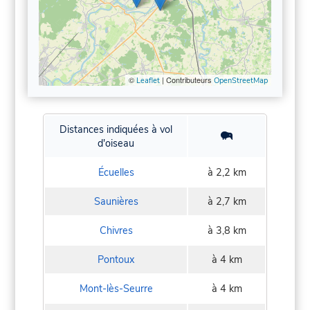
©
| Contributeurs
Leaflet
OpenStreetMap
Distances indiquées à vol
d'oiseau
Écuelles
à 2,2 km
Saunières
à 2,7 km
Chivres
à 3,8 km
Pontoux
à 4 km
Mont-lès-Seurre
à 4 km