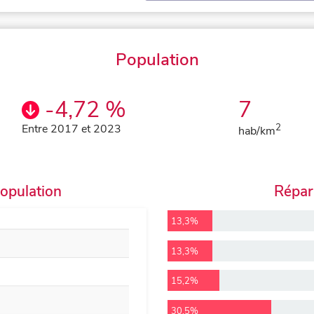
Population
-4,72 %
7
Entre 2017 et 2023
2
hab/km
population
Répart
13,3%
13,3%
15,2%
30,5%