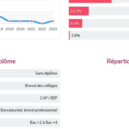
14,3%
9,5%
18
2019
2020
2021
2022
2023
3,8%
iplôme
Réparti
Sans diplôme
Brevet des collèges
CAP / BEP
Baccalauréat, brevet professionnel
Bac +2 à Bac +4