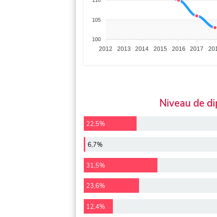
110
105
100
2012
2013
2014
2015
2016
2017
20
Niveau de d
22,5%
6,7%
31,5%
23,6%
12,4%