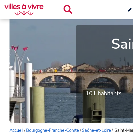
Sa
101 habitants
Accueil
/
Bourgogne-Franche-Comté
/
Saône-et-Loire
/
Saint-Ma