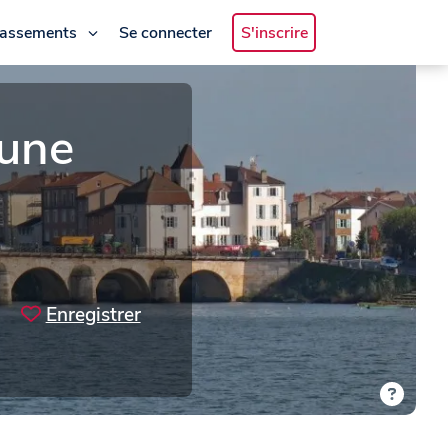
lassements
Se connecter
S'inscrire
une
Enregistrer