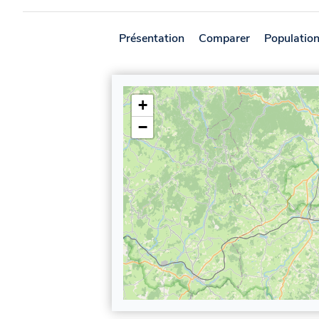
Présentation
Comparer
Populatio
+
−