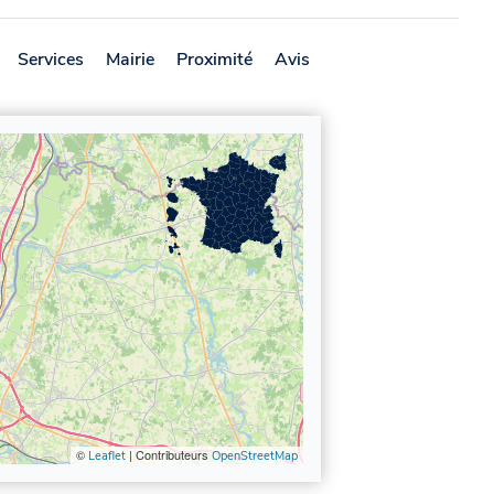
Services
Mairie
Proximité
Avis
©
| Contributeurs
Leaflet
OpenStreetMap