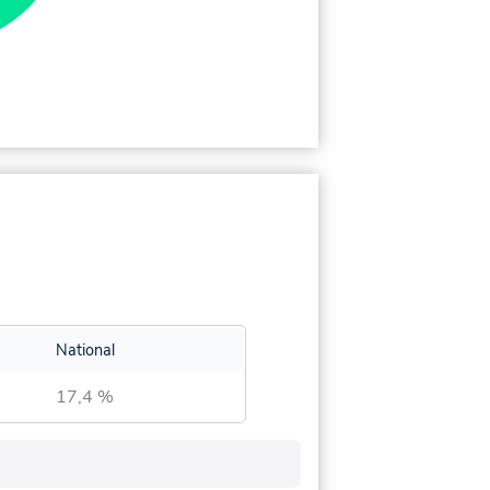
National
17,4 %