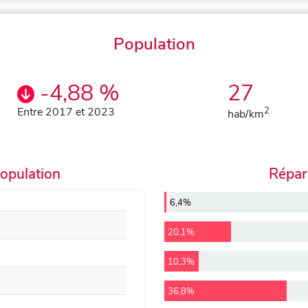
Population
-4,88 %
27
Entre 2017 et 2023
2
hab/km
population
Répart
6,4%
20,1%
10,3%
36,8%