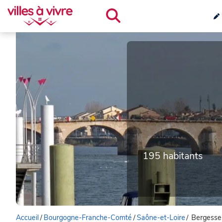
195 habitants
Accueil
/
Bourgogne-Franche-Comté
/
Saône-et-Loire
/
Bergesse