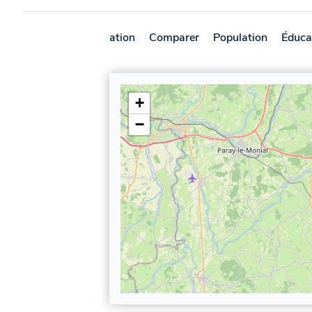
Présentation
Comparer
Population
Éduca
+
−