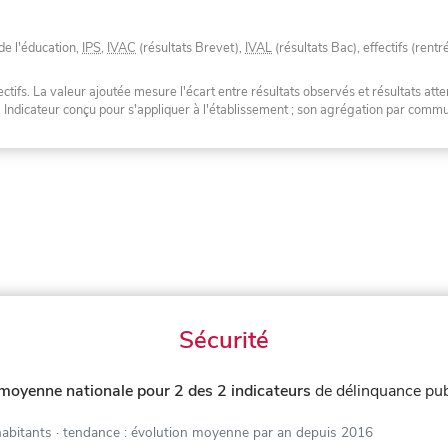
de l'éducation,
IPS
,
IVAC
(résultats Brevet),
IVAL
(résultats Bac), effectifs (rentr
tifs. La valeur ajoutée mesure l'écart entre résultats observés et résultats atte
. Indicateur conçu pour s'appliquer à l'établissement ; son agrégation par com
Sécurité
 moyenne nationale pour 2 des 2 indicateurs
de délinquance pu
habitants
· tendance : évolution moyenne par an depuis 2016