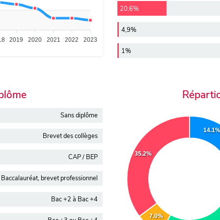
20,6%
4,9%
18
2019
2020
2021
2022
2023
1%
iplôme
Réparti
Sans diplôme
14.1
Brevet des collèges
35.2%
CAP / BEP
Baccalauréat, brevet professionnel
Bac +2 à Bac +4
7.0%