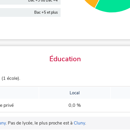
Bac +3 ou Bac +4
Bac +5 et plus
Éducation
(1 école).
Local
e privé
0,0 %
uny
.
Pas de lycée, le plus proche est à
Cluny
.