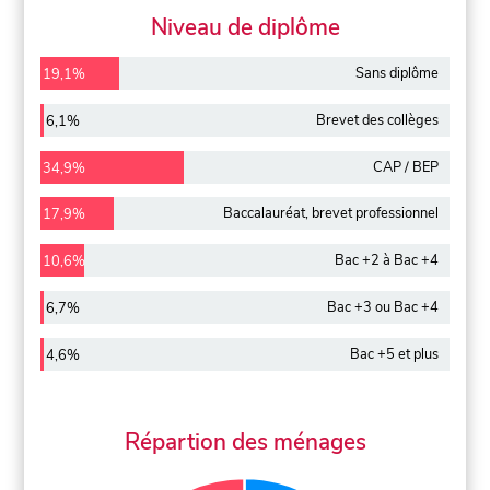
Niveau de diplôme
Sans diplôme
19,1%
Brevet des collèges
6,1%
CAP / BEP
34,9%
Baccalauréat, brevet professionnel
17,9%
Bac +2 à Bac +4
10,6%
Bac +3 ou Bac +4
6,7%
Bac +5 et plus
4,6%
Répartion des ménages