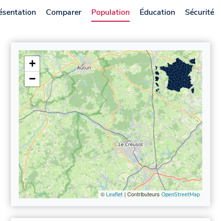
ésentation
Comparer
Population
Éducation
Sécurité
+
−
©
| Contributeurs
Leaflet
OpenStreetMap