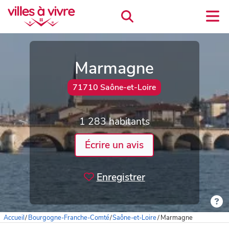
Marmagne
71710 Saône-et-Loire
1 283 habitants
Écrire un avis
Enregistrer
Accueil
/
Bourgogne-Franche-Comté
/
Saône-et-Loire
/
Marmagne