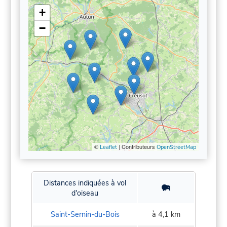
+
−
©
| Contributeurs
Leaflet
OpenStreetMap
Distances indiquées à vol
d'oiseau
Saint-Sernin-du-Bois
à 4,1 km