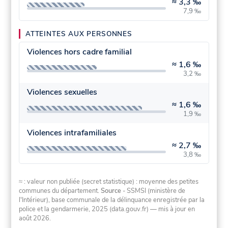
≈
3,3 ‰
7,9 ‰
ATTEINTES AUX PERSONNES
Violences hors cadre familial
≈
1,6 ‰
3,2 ‰
Violences sexuelles
≈
1,6 ‰
1,9 ‰
Violences intrafamiliales
≈
2,7 ‰
3,8 ‰
≈ : valeur non publiée (secret statistique) : moyenne des petites
communes du département.
Source
- SSMSI (ministère de
l'Intérieur), base communale de la délinquance enregistrée par la
police et la gendarmerie, 2025 (data.gouv.fr)
— mis à jour en
août 2026
.