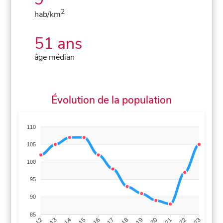
2
hab/km
51 ans
âge médian
Évolution de la population
110
105
100
95
90
85