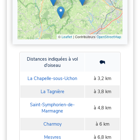
©
| Contributeurs
Leaflet
OpenStreetMap
Distances indiquées à vol
d'oiseau
La Chapelle-sous-Uchon
à 3,2 km
La Tagnière
à 3,8 km
Saint-Symphorien-de-
à 4,8 km
Marmagne
Charmoy
à 6 km
Mesvres
à 6,8 km