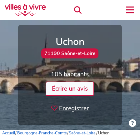
Uchon
71190 Saône-et-Loire
105 habitants
Écrire un avis
Enregistrer
Accueil
/
Bourgogne-Franche-Comté
/
Saône-et-Loire
/
Uchon