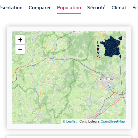
ésentation
Comparer
Population
Sécurité
Climat
Éc
+
−
©
| Contributeurs
Leaflet
OpenStreetMap