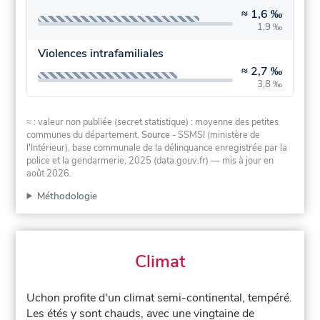
≈
1,6 ‰
1,9 ‰
Violences intrafamiliales
≈
2,7 ‰
3,8 ‰
≈ : valeur non publiée (secret statistique) : moyenne des petites
communes du département.
Source
- SSMSI (ministère de
l'Intérieur), base communale de la délinquance enregistrée par la
police et la gendarmerie, 2025 (data.gouv.fr)
— mis à jour en
août 2026
.
Méthodologie
Climat
Uchon profite d'un climat semi-continental, tempéré.
Les étés y sont chauds, avec une vingtaine de