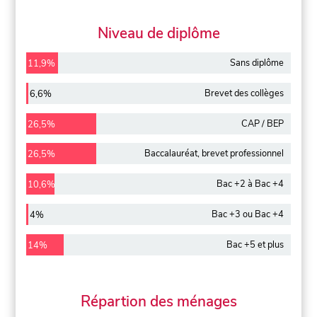
Niveau de diplôme
Sans diplôme
11,9%
Brevet des collèges
6,6%
CAP / BEP
26,5%
Baccalauréat, brevet professionnel
26,5%
Bac +2 à Bac +4
10,6%
Bac +3 ou Bac +4
4%
Bac +5 et plus
14%
Répartion des ménages