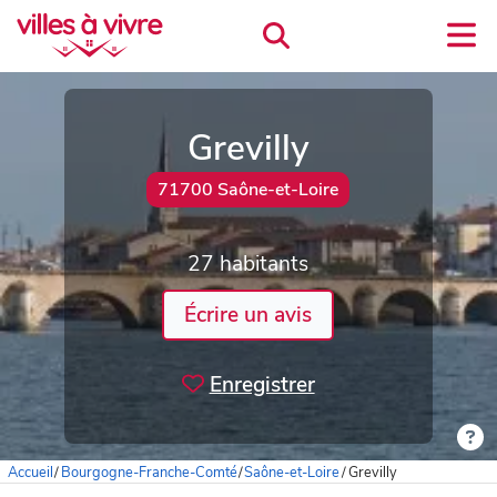
Grevilly
71700 Saône-et-Loire
27 habitants
Écrire un avis
Enregistrer
Accueil
/
Bourgogne-Franche-Comté
/
Saône-et-Loire
/
Grevilly