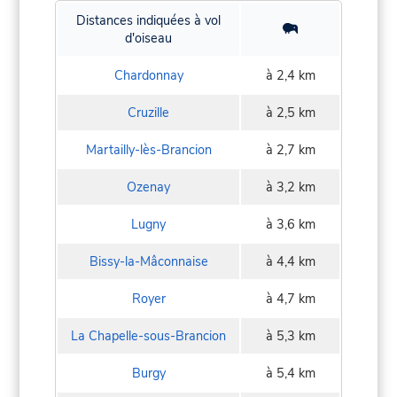
Distances indiquées à vol
d'oiseau
Chardonnay
à 2,4 km
Cruzille
à 2,5 km
Martailly-lès-Brancion
à 2,7 km
Ozenay
à 3,2 km
Lugny
à 3,6 km
Bissy-la-Mâconnaise
à 4,4 km
Royer
à 4,7 km
La Chapelle-sous-Brancion
à 5,3 km
Burgy
à 5,4 km