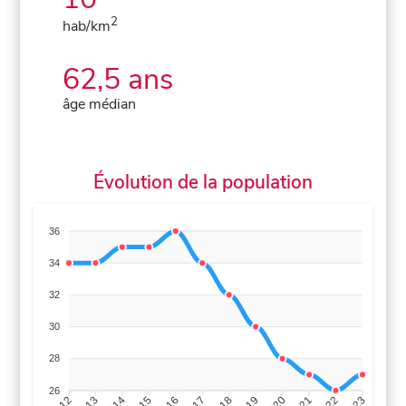
2
hab/km
62,5 ans
âge médian
Évolution de la population
36
34
32
30
28
26