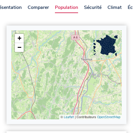
ésentation
Comparer
Population
Sécurité
Climat
Éc
+
−
©
| Contributeurs
Leaflet
OpenStreetMap