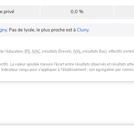
e privé
0,0 %
gny
.
Pas de lycée, le plus proche est à
Cluny
.
de l'éducation,
IPS
,
IVAC
(résultats Brevet),
IVAL
(résultats Bac), effectifs (rentr
tifs. La valeur ajoutée mesure l'écart entre résultats observés et résultats atte
. Indicateur conçu pour s'appliquer à l'établissement ; son agrégation par com