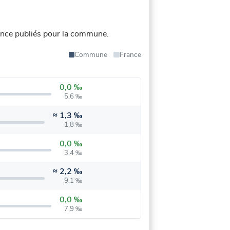
nce publiés pour la commune.
Commune
France
0,0 ‰
5,6 ‰
≈
1,3 ‰
1,8 ‰
0,0 ‰
3,4 ‰
≈
2,2 ‰
9,1 ‰
0,0 ‰
7,9 ‰