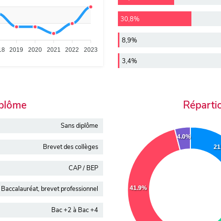
30,8%
8,9%
18
2019
2020
2021
2022
2023
3,4%
iplôme
Réparti
Sans diplôme
4.0%
Brevet des collèges
21
CAP / BEP
41.9%
Baccalauréat, brevet professionnel
Bac +2 à Bac +4