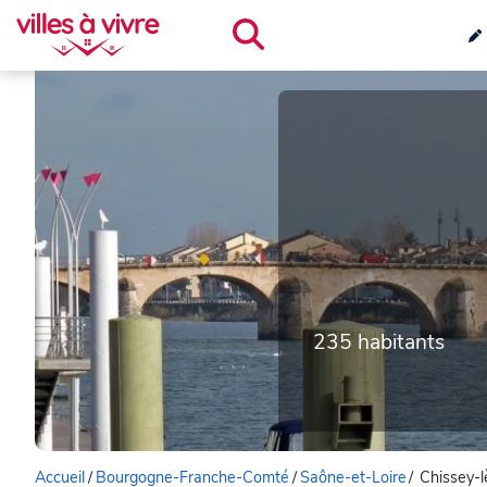
235 habitants
Accueil
/
Bourgogne-Franche-Comté
/
Saône-et-Loire
/
Chissey-