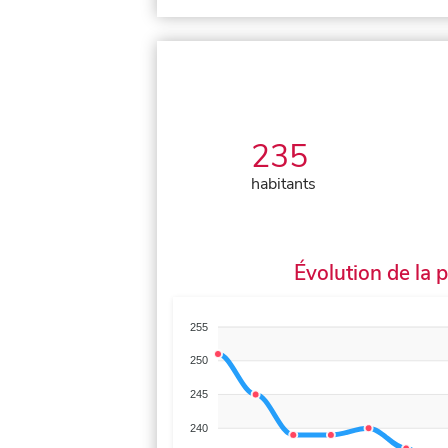
235
habitants
Évolution de la 
255
250
245
240