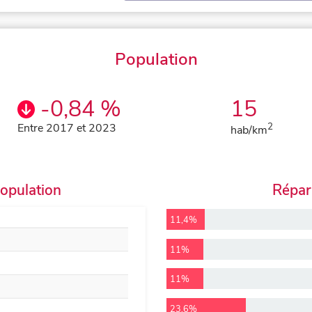
Population
-0,84 %
15
Entre 2017 et 2023
2
hab/km
population
Répart
11,4%
11%
11%
23,6%