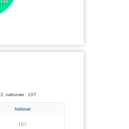
33.1%
, nationale : 107.
National
107