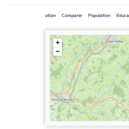
Présentation
Comparer
Population
Éduca
+
−