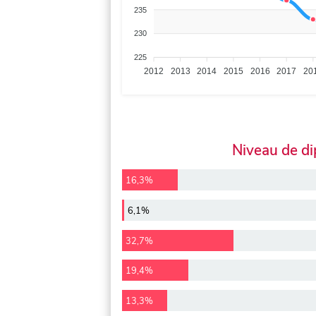
235
230
225
2012
2013
2014
2015
2016
2017
20
Niveau de d
16,3%
6,1%
32,7%
19,4%
13,3%