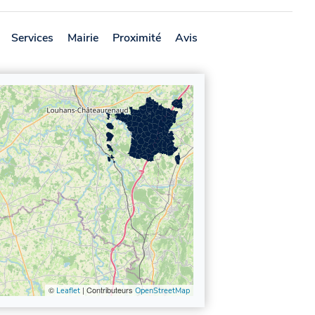
Services
Mairie
Proximité
Avis
©
| Contributeurs
Leaflet
OpenStreetMap