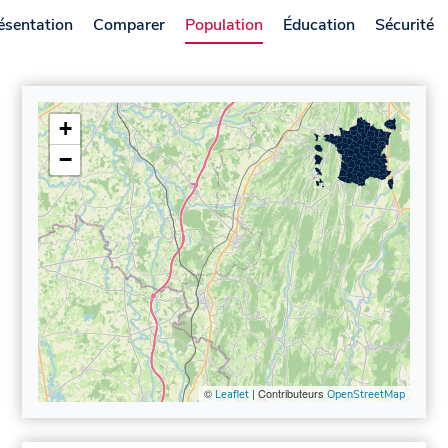
ésentation
Comparer
Population
Éducation
Sécurité
+
−
©
| Contributeurs
Leaflet
OpenStreetMap