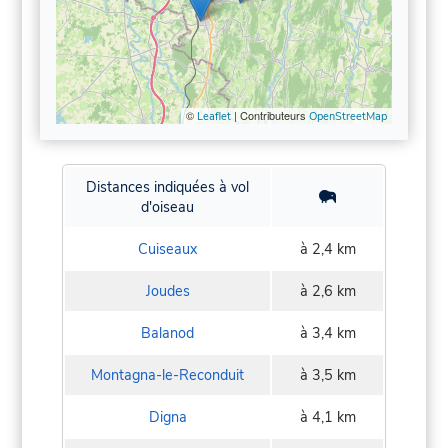
©
| Contributeurs
Leaflet
OpenStreetMap
Distances indiquées à vol
d'oiseau
Cuiseaux
à 2,4 km
Joudes
à 2,6 km
Balanod
à 3,4 km
Montagna-le-Reconduit
à 3,5 km
Digna
à 4,1 km