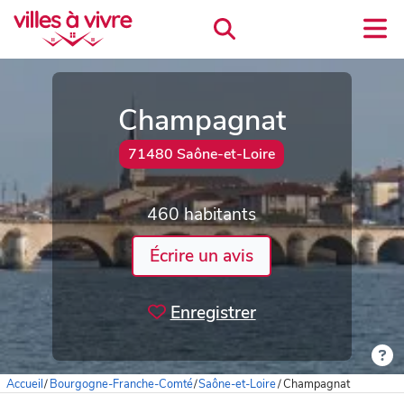
Champagnat
71480 Saône-et-Loire
460 habitants
Écrire un avis
Enregistrer
Accueil
/
Bourgogne-Franche-Comté
/
Saône-et-Loire
/
Champagnat