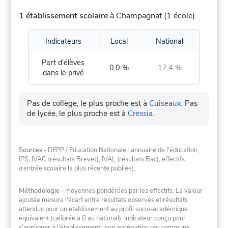
1 établissement scolaire
à Champagnat (1 école).
Indicateurs
Local
National
Part d'élèves
0,0 %
17,4 %
dans le privé
Pas de collège, le plus proche est à
Cuiseaux
.
Pas
de lycée, le plus proche est à
Cressia
.
Sources
- DEPP / Éducation Nationale : annuaire de l'éducation,
IPS
,
IVAC
(résultats Brevet),
IVAL
(résultats Bac), effectifs
(rentrée scolaire la plus récente publiée).
Méthodologie
- moyennes pondérées par les effectifs. La valeur
ajoutée mesure l'écart entre résultats observés et résultats
attendus pour un établissement au profil socio-académique
équivalent (calibrée à 0 au national). Indicateur conçu pour
s'appliquer à l'établissement ; son agrégation par commune