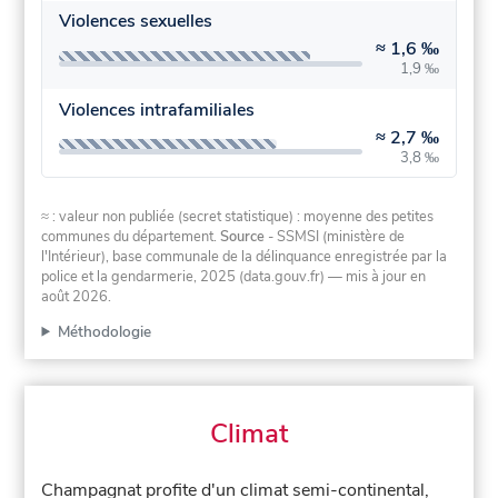
Violences sexuelles
≈
1,6 ‰
1,9 ‰
Violences intrafamiliales
≈
2,7 ‰
3,8 ‰
≈ : valeur non publiée (secret statistique) : moyenne des petites
communes du département.
Source
- SSMSI (ministère de
l'Intérieur), base communale de la délinquance enregistrée par la
police et la gendarmerie, 2025 (data.gouv.fr)
— mis à jour en
août 2026
.
Méthodologie
Climat
Champagnat profite d'un climat semi-continental,