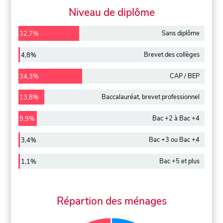
Niveau de diplôme
Sans diplôme
32,7%
Brevet des collèges
4,8%
CAP / BEP
34,3%
Baccalauréat, brevet professionnel
13,8%
Bac +2 à Bac +4
9,9%
Bac +3 ou Bac +4
3,4%
Bac +5 et plus
1,1%
Répartion des ménages