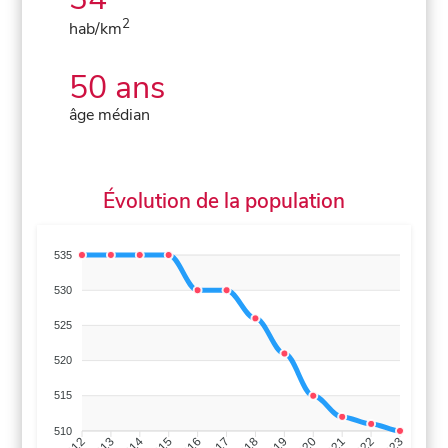
2
hab/km
50 ans
âge médian
Évolution de la population
535
530
525
520
515
510