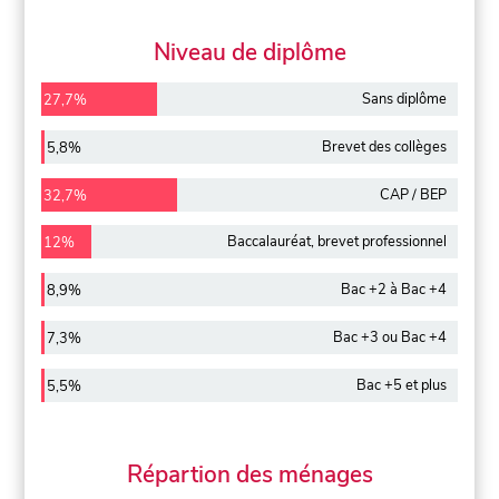
Niveau de diplôme
Sans diplôme
27,7%
Brevet des collèges
5,8%
CAP / BEP
32,7%
Baccalauréat, brevet professionnel
12%
Bac +2 à Bac +4
8,9%
Bac +3 ou Bac +4
7,3%
Bac +5 et plus
5,5%
Répartion des ménages