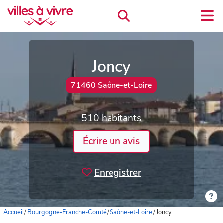
Joncy
71460 Saône-et-Loire
510 habitants
Écrire un avis
Enregistrer
Accueil
/
Bourgogne-Franche-Comté
/
Saône-et-Loire
/
Joncy