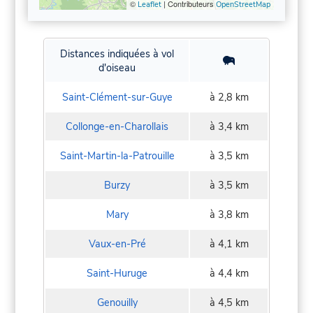
©
| Contributeurs
Leaflet
OpenStreetMap
Distances indiquées à vol
d'oiseau
Saint-Clément-sur-Guye
à 2,8 km
Collonge-en-Charollais
à 3,4 km
Saint-Martin-la-Patrouille
à 3,5 km
Burzy
à 3,5 km
Mary
à 3,8 km
Vaux-en-Pré
à 4,1 km
Saint-Huruge
à 4,4 km
Genouilly
à 4,5 km