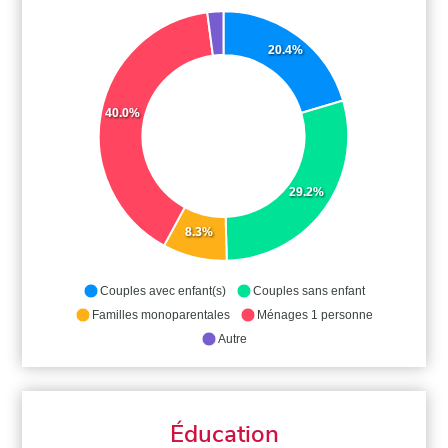
20.4%
40.0%
29.2%
8.3%
Couples avec enfant(s)
Couples sans enfant
Familles monoparentales
Ménages 1 personne
Autre
Éducation