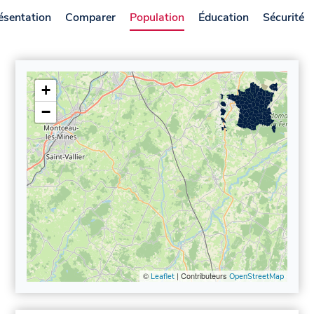
ésentation
Comparer
Population
Éducation
Sécurité
+
−
©
| Contributeurs
Leaflet
OpenStreetMap