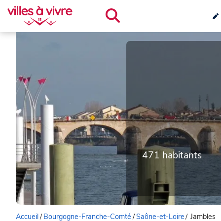
471 habitants
Accueil
/
Bourgogne-Franche-Comté
/
Saône-et-Loire
/
Jambles