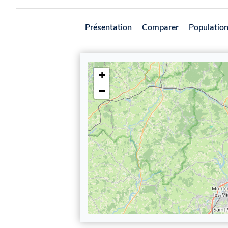
Présentation
Comparer
Populatio
+
−