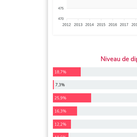
475
470
2012
2013
2014
2015
2016
2017
20
Niveau de d
18,7%
7,3%
25,9%
16,3%
12,2%