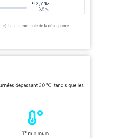
≈
2,7 ‰
3,8 ‰
rieur), base communale de la délinquance
ournées dépassant 30 °C, tandis que les
T° minimum