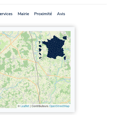
ervices
Mairie
Proximité
Avis
©
| Contributeurs
Leaflet
OpenStreetMap