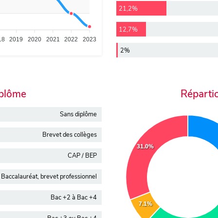
21,2%
12,7%
18
2019
2020
2021
2022
2023
2%
iplôme
Réparti
Sans diplôme
Brevet des collèges
31.0%
CAP / BEP
Baccalauréat, brevet professionnel
Bac +2 à Bac +4
7.1%