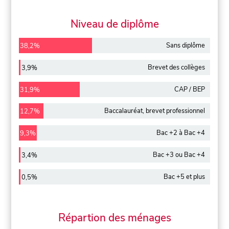
Niveau de diplôme
Sans diplôme
38,2%
Brevet des collèges
3,9%
CAP / BEP
31,9%
Baccalauréat, brevet professionnel
12,7%
Bac +2 à Bac +4
9,3%
Bac +3 ou Bac +4
3,4%
Bac +5 et plus
0,5%
Répartion des ménages