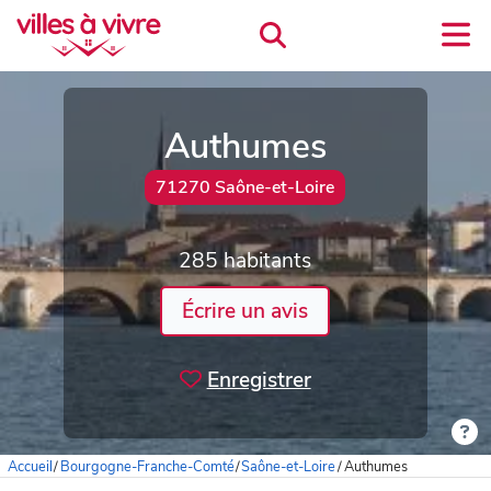
Authumes
71270 Saône-et-Loire
285 habitants
Écrire un avis
Enregistrer
Accueil
/
Bourgogne-Franche-Comté
/
Saône-et-Loire
/
Authumes