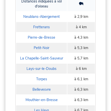
Distances indiquées à vol
d'oiseau
Neublans-Abergement
à 2,9 km
Fretterans
à 4 km
Pierre-de-Bresse
à 4,3 km
Petit-Noir
à 5,3 km
La Chapelle-Saint-Sauveur
à 5,7 km
Lays-sur-le-Doubs
à 6 km
Torpes
à 6,1 km
Bellevesvre
à 6,3 km
Mouthier-en-Bresse
à 6,3 km
Les Hays
à 6,7 km