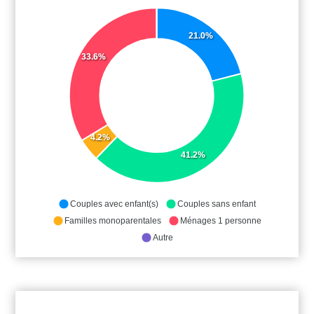
21.0%
33.6%
4.2%
41.2%
Couples avec enfant(s)
Couples sans enfant
Familles monoparentales
Ménages 1 personne
Autre