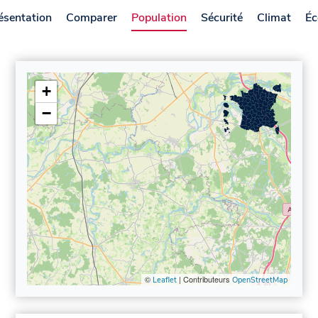
ésentation
Comparer
Population
Sécurité
Climat
Éc
+
−
©
| Contributeurs
Leaflet
OpenStreetMap