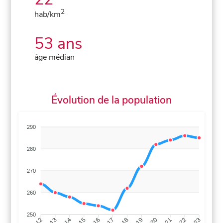
2
hab/km
53 ans
âge médian
Évolution de la population
290
280
270
260
250