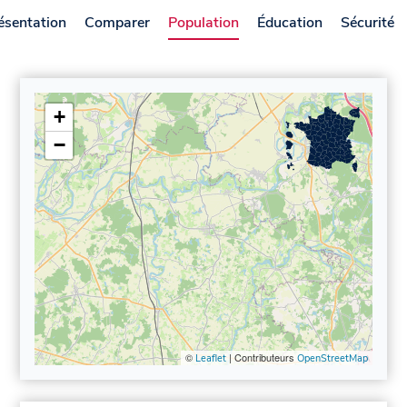
ésentation
Comparer
Population
Éducation
Sécurité
+
−
©
| Contributeurs
Leaflet
OpenStreetMap