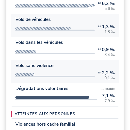
≈
6,2 ‰
5,6 ‰
Vols de véhicules
≈
1,3 ‰
1,8 ‰
Vols dans les véhicules
≈
0,9 ‰
3,4 ‰
Vols sans violence
≈
2,2 ‰
9,1 ‰
Dégradations volontaires
→
stable
7,1 ‰
7,9 ‰
ATTEINTES AUX PERSONNES
Violences hors cadre familial