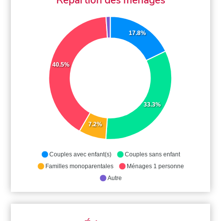
17.8%
40.5%
33.3%
7.2%
Couples avec enfant(s)
Couples sans enfant
Familles monoparentales
Ménages 1 personne
Autre