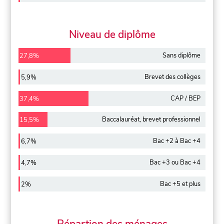
Niveau de diplôme
Sans diplôme
27,8%
Brevet des collèges
5,9%
CAP / BEP
37,4%
Baccalauréat, brevet professionnel
15,5%
Bac +2 à Bac +4
6,7%
Bac +3 ou Bac +4
4,7%
Bac +5 et plus
2%
Répartion des ménages