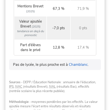
Mentions Brevet
67,3 %
71,9 %
(2025)
Valeur ajoutée
Brevet
(2025)
-7,0 pts
0 pts
tendance en deçà du
pronostic
Part d'élèves
12,8 %
17,4 %
dans le privé
Pas de lycée, le plus proche est à
Chamblanc
.
Sources
- DEPP / Éducation Nationale : annuaire de l'éducation,
IPS
,
IVAC
(résultats Brevet),
IVAL
(résultats Bac), effectifs
(rentrée scolaire la plus récente publiée).
Méthodologie
- moyennes pondérées par les effectifs. La valeur
ajoutée mesure l'écart entre résultats observés et résultats