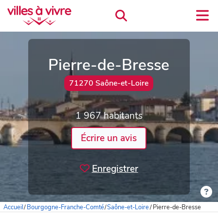
Pierre-de-Bresse
71270 Saône-et-Loire
1 967 habitants
Écrire un avis
Enregistrer
Accueil
/
Bourgogne-Franche-Comté
/
Saône-et-Loire
/
Pierre-de-Bresse