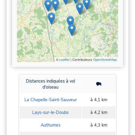
©
| Contributeurs
Leaflet
OpenStreetMap
Distances indiquées à vol
d'oiseau
La Chapelle-Saint-Sauveur
à 4,1 km
Lays-sur-le-Doubs
à 4,2 km
Authumes
à 4,3 km