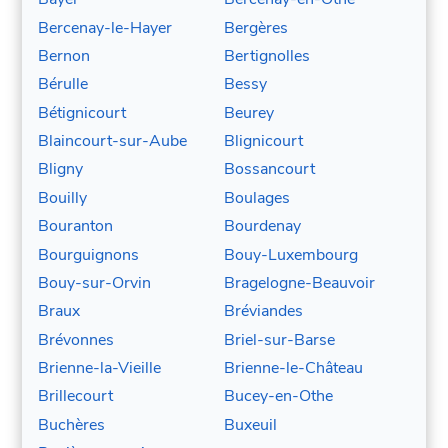
Bercenay-le-Hayer
Bergères
Bernon
Bertignolles
Bérulle
Bessy
Bétignicourt
Beurey
Blaincourt-sur-Aube
Blignicourt
Bligny
Bossancourt
Bouilly
Boulages
Bouranton
Bourdenay
Bourguignons
Bouy-Luxembourg
Bouy-sur-Orvin
Bragelogne-Beauvoir
Braux
Bréviandes
Brévonnes
Briel-sur-Barse
Brienne-la-Vieille
Brienne-le-Château
Brillecourt
Bucey-en-Othe
Buchères
Buxeuil