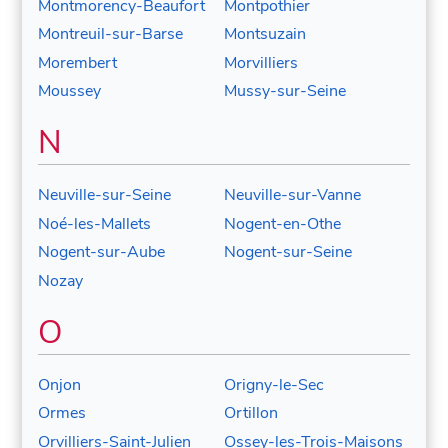
Montmorency-Beaufort
Montpothier
Montreuil-sur-Barse
Montsuzain
Morembert
Morvilliers
Moussey
Mussy-sur-Seine
N
Neuville-sur-Seine
Neuville-sur-Vanne
Noé-les-Mallets
Nogent-en-Othe
Nogent-sur-Aube
Nogent-sur-Seine
Nozay
O
Onjon
Origny-le-Sec
Ormes
Ortillon
Orvilliers-Saint-Julien
Ossey-les-Trois-Maisons