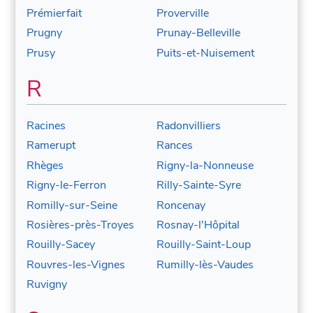
Prémierfait
Proverville
Prugny
Prunay-Belleville
Prusy
Puits-et-Nuisement
R
Racines
Radonvilliers
Ramerupt
Rances
Rhèges
Rigny-la-Nonneuse
Rigny-le-Ferron
Rilly-Sainte-Syre
Romilly-sur-Seine
Roncenay
Rosières-près-Troyes
Rosnay-l'Hôpital
Rouilly-Sacey
Rouilly-Saint-Loup
Rouvres-les-Vignes
Rumilly-lès-Vaudes
Ruvigny