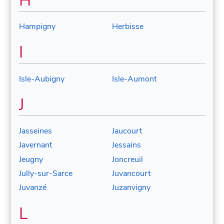
H
Hampigny
Herbisse
I
Isle-Aubigny
Isle-Aumont
J
Jasseines
Jaucourt
Javernant
Jessains
Jeugny
Joncreuil
Jully-sur-Sarce
Juvancourt
Juvanzé
Juzanvigny
L