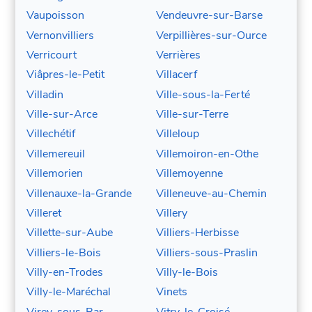
Vaupoisson
Vendeuvre-sur-Barse
Vernonvilliers
Verpillières-sur-Ource
Verricourt
Verrières
Viâpres-le-Petit
Villacerf
Villadin
Ville-sous-la-Ferté
Ville-sur-Arce
Ville-sur-Terre
Villechétif
Villeloup
Villemereuil
Villemoiron-en-Othe
Villemorien
Villemoyenne
Villenauxe-la-Grande
Villeneuve-au-Chemin
Villeret
Villery
Villette-sur-Aube
Villiers-Herbisse
Villiers-le-Bois
Villiers-sous-Praslin
Villy-en-Trodes
Villy-le-Bois
Villy-le-Maréchal
Vinets
Virey-sous-Bar
Vitry-le-Croisé