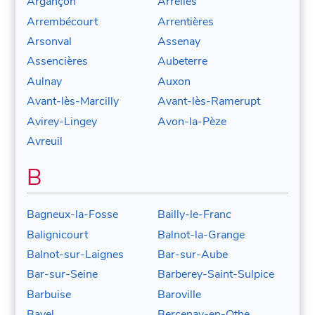
Argançon
Arrelles
Arrembécourt
Arrentières
Arsonval
Assenay
Assencières
Aubeterre
Aulnay
Auxon
Avant-lès-Marcilly
Avant-lès-Ramerupt
Avirey-Lingey
Avon-la-Pèze
Avreuil
B
Bagneux-la-Fosse
Bailly-le-Franc
Balignicourt
Balnot-la-Grange
Balnot-sur-Laignes
Bar-sur-Aube
Bar-sur-Seine
Barberey-Saint-Sulpice
Barbuise
Baroville
Bayel
Bercenay-en-Othe