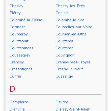
Chesley
Chessy-les-Prés
Clérey
Coclois
Colombé-la-Fosse
Colombé-le-Sec
Cormost
Courcelles-sur-Voire
Courceroy
Coursan-en-Othe
Courtaoult
Courtenot
Courteranges
Courteron
Coussegrey
Couvignon
Crancey
Creney-près-Troyes
Crésantignes
Crespy-le-Neuf
Cunfin
Cussangy
D
Dampierre
Davrey
Dienville
Dierrey-Saint-Julien