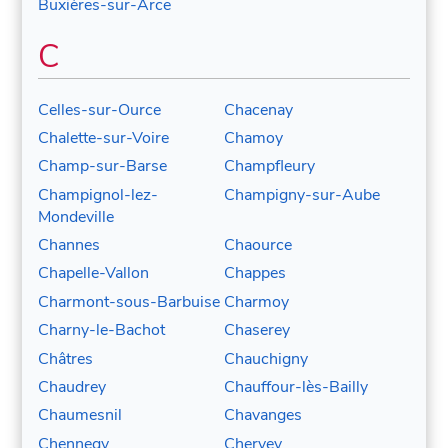
Buxières-sur-Arce
C
Celles-sur-Ource
Chacenay
Chalette-sur-Voire
Chamoy
Champ-sur-Barse
Champfleury
Champignol-lez-
Champigny-sur-Aube
Mondeville
Channes
Chaource
Chapelle-Vallon
Chappes
Charmont-sous-Barbuise
Charmoy
Charny-le-Bachot
Chaserey
Châtres
Chauchigny
Chaudrey
Chauffour-lès-Bailly
Chaumesnil
Chavanges
Chennegy
Chervey