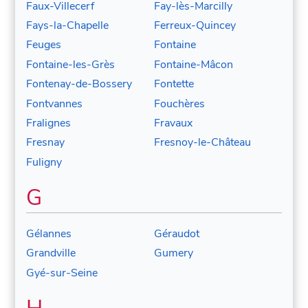
Faux-Villecerf
Fay-lès-Marcilly
Fays-la-Chapelle
Ferreux-Quincey
Feuges
Fontaine
Fontaine-les-Grès
Fontaine-Mâcon
Fontenay-de-Bossery
Fontette
Fontvannes
Fouchères
Fralignes
Fravaux
Fresnay
Fresnoy-le-Château
Fuligny
G
Gélannes
Géraudot
Grandville
Gumery
Gyé-sur-Seine