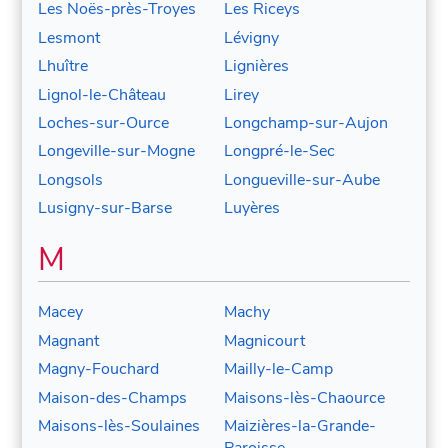
Les Noës-près-Troyes
Les Riceys
Lesmont
Lévigny
Lhuître
Lignières
Lignol-le-Château
Lirey
Loches-sur-Ource
Longchamp-sur-Aujon
Longeville-sur-Mogne
Longpré-le-Sec
Longsols
Longueville-sur-Aube
Lusigny-sur-Barse
Luyères
M
Macey
Machy
Magnant
Magnicourt
Magny-Fouchard
Mailly-le-Camp
Maison-des-Champs
Maisons-lès-Chaource
Maisons-lès-Soulaines
Maizières-la-Grande-
Paroisse