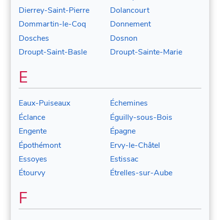
Dierrey-Saint-Pierre
Dolancourt
Dommartin-le-Coq
Donnement
Dosches
Dosnon
Droupt-Saint-Basle
Droupt-Sainte-Marie
E
Eaux-Puiseaux
Échemines
Éclance
Éguilly-sous-Bois
Engente
Épagne
Épothémont
Ervy-le-Châtel
Essoyes
Estissac
Étourvy
Étrelles-sur-Aube
F