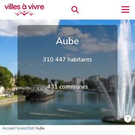
Aube
310 447 habitants
431 communes
Accueil
/
Grand Est
/
Aube