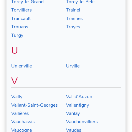
Torcy-le-Grand
Torcy-le-Petit
Torvilliers
Traînel
Trancault
Trannes
Trouans
Troyes
Turgy
U
Unienville
Urville
V
Vailly
Val-d'Auzon
Vallant-Saint-Georges
Vallentigny
Vallières
Vanlay
Vauchassis
Vauchonvilliers
Vaucogne
Vaudes