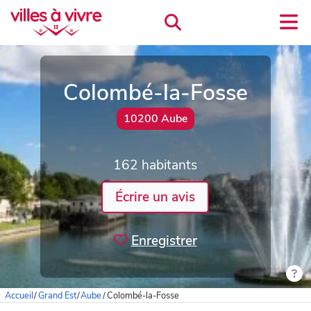
Colombé-la-Fosse
10200 Aube
162 habitants
Écrire un avis
Enregistrer
Accueil
/
Grand Est
/
Aube
/
Colombé-la-Fosse