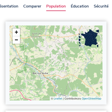
ésentation
Comparer
Population
Éducation
Sécurité
+
−
©
| Contributeurs
Leaflet
OpenStreetMap