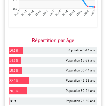
170
160
2013
2014
2015
2016
2017
2018
2019
2020
2021
2022
2012
2023
Répartition par âge
Population 0-14 ans
16,1%
Population 15-29 ans
14,1%
Population 30-44 ans
15,1%
Population 45-59 ans
22,9%
Population 60-74 ans
20,3%
Population 75-89 ans
8,9%