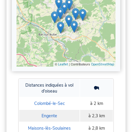
©
| Contributeurs
Leaflet
OpenStreetMap
Distances indiquées à vol
d'oiseau
Colombé-le-Sec
à 2 km
Engente
à 2,3 km
Maisons-lès-Soulaines
à 2,8 km