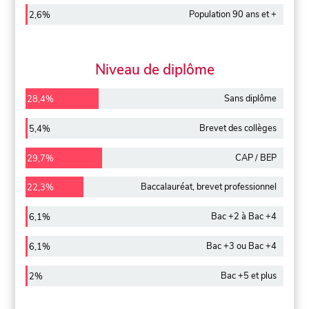
Population 90 ans et +
2,6%
Niveau de diplôme
Sans diplôme
28,4%
Brevet des collèges
5,4%
CAP / BEP
29,7%
Baccalauréat, brevet professionnel
22,3%
Bac +2 à Bac +4
6,1%
Bac +3 ou Bac +4
6,1%
Bac +5 et plus
2%