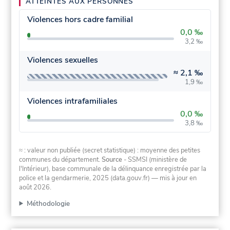
ATTEINTES AUX PERSONNES
Violences hors cadre familial
0,0 ‰
3,2 ‰
Violences sexuelles
≈
2,1 ‰
1,9 ‰
Violences intrafamiliales
0,0 ‰
3,8 ‰
≈ : valeur non publiée (secret statistique) : moyenne des petites
communes du département.
Source
- SSMSI (ministère de
l'Intérieur), base communale de la délinquance enregistrée par la
police et la gendarmerie, 2025 (data.gouv.fr)
— mis à jour en
août 2026
.
Méthodologie