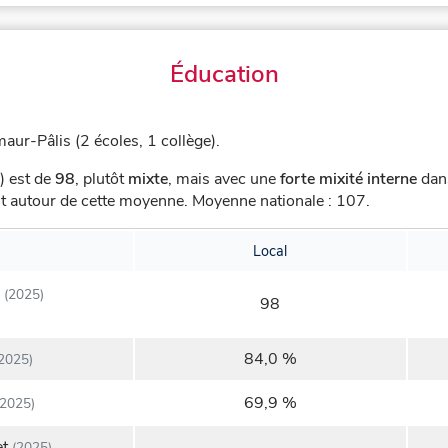
Éducation
aur-Pâlis (2 écoles, 1 collège).
) est de
98
,
plutôt
mixte
, mais avec une
forte mixité interne
dans
ent autour de cette moyenne.
Moyenne nationale : 107.
Local
(2025)
98
84,0 %
2025)
69,9 %
2025)
et
(2025)