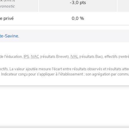
-3,0 pts
ronostic
e privé
0,0 %
te-Savine
.
de l'éducation,
IPS
,
IVAC
(résultats Brevet),
IVAL
(résultats Bac), effectifs (rentr
tifs. La valeur ajoutée mesure l'écart entre résultats observés et résultats atte
. Indicateur conçu pour s'appliquer à l'établissement ; son agrégation par com