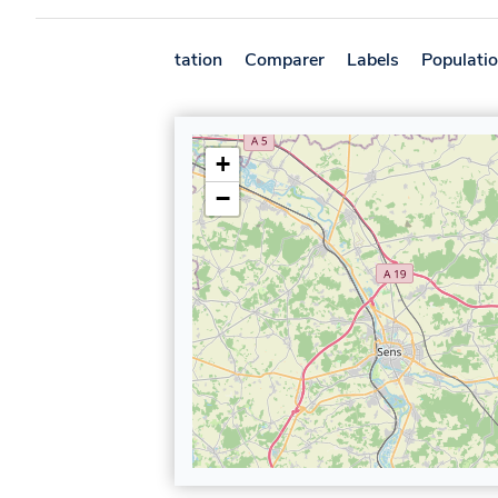
Présentation
Comparer
Labels
Populati
+
−