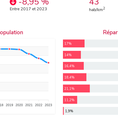
-8,95 %
43
Entre 2017 et 2023
2
hab/km
population
Répart
17%
14%
16,4%
18,4%
21,1%
11,2%
18
2019
2020
2021
2022
2023
1,9%