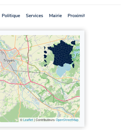
Politique
Services
Mairie
Proximité
Avis
©
| Contributeurs
Leaflet
OpenStreetMap