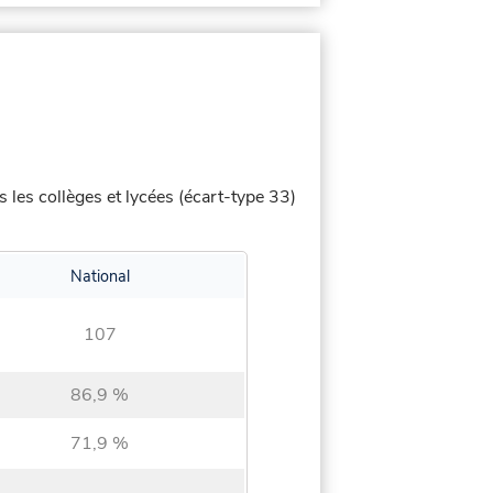
 les collèges et lycées (écart-type 33)
National
107
86,9 %
71,9 %