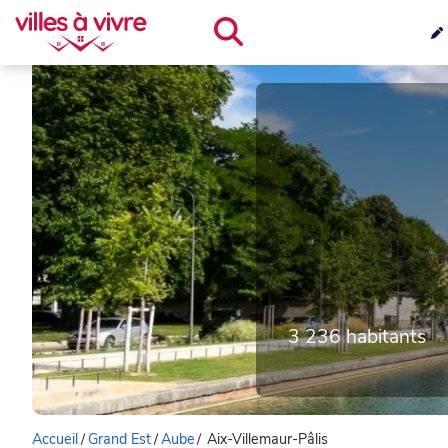
3 236 habitants
Accueil
/
Grand Est
/
Aube
/
Aix-Villemaur-Pâlis