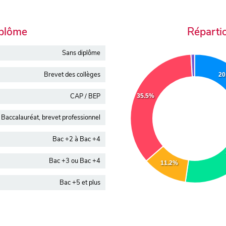
iplôme
Réparti
Sans diplôme
Brevet des collèges
20
CAP / BEP
35.5%
Baccalauréat, brevet professionnel
Bac +2 à Bac +4
Bac +3 ou Bac +4
11.2%
Bac +5 et plus