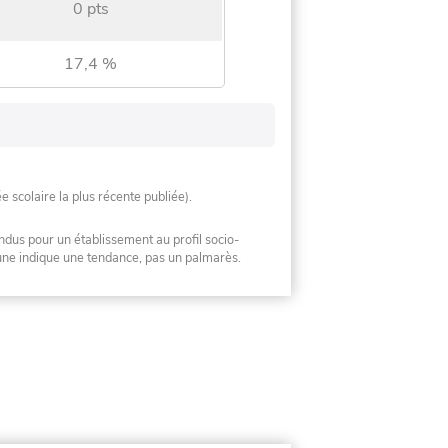
0 pts
17,4 %
ée scolaire la plus récente publiée).
ndus pour un établissement au profil socio-
mune indique une tendance, pas un palmarès.