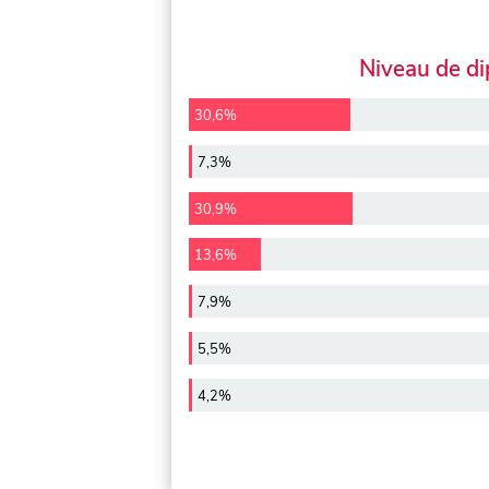
Niveau de d
30,6%
7,3%
30,9%
13,6%
7,9%
5,5%
4,2%